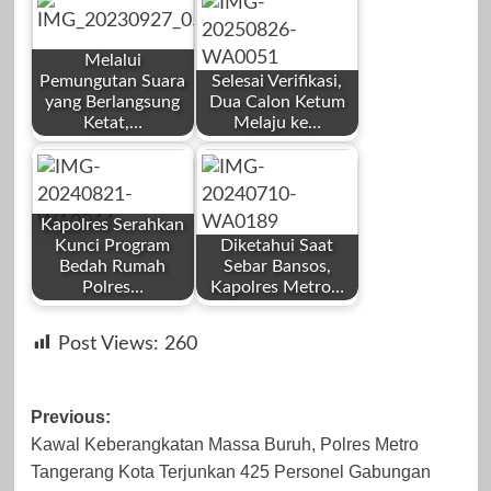
Redaksi
Redaksi
Melalui
Pemungutan Suara
Selesai Verifikasi,
yang Berlangsung
Dua Calon Ketum
Ketat,…
Melaju ke…
by
by
September 16,
November 6,
Redaksi
Redaksi
2025
2023
Kapolres Serahkan
Kunci Program
Diketahui Saat
Bedah Rumah
Sebar Bansos,
Polres…
Kapolres Metro…
by
by
September 26,
Agustus 26, 2025
Post Views:
260
Redaksi
Redaksi
2023
Post
Previous:
Kawal Keberangkatan Massa Buruh, Polres Metro
navigation
Tangerang Kota Terjunkan 425 Personel Gabungan