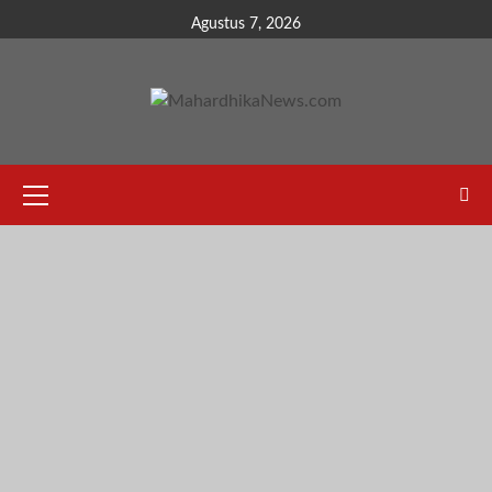
Skip
Agustus 7, 2026
to
content
Primary
Menu