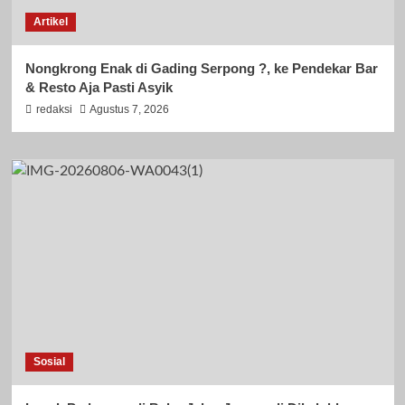
Artikel
Nongkrong Enak di Gading Serpong ?, ke Pendekar Bar
& Resto Aja Pasti Asyik
redaksi
Agustus 7, 2026
Sosial