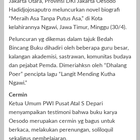
Jakarta Utara, Provinsi DKI Jakarta Oesodo
Hadidjojosaputro meluncurkan novel biografi
“Meraih Asa Tanpa Putus Asa,” di Kota
kelahirannya Ngawi, Jawa Timur, Minggu (30/4).
Peluncuran yg dikemas dalam tajuk Bedah
Bincang Buku dihadiri oleh beberapa guru besar,
kalangan akademisi, sastrawan, komunitas budaya
dan pejabat Pemda. Dimeriahksn oleh “Dhalang
Poer” pencipta lagu “Langit Mending Kutha
Ngawi.”
Cermin
Ketua Umum PWI Pusat Atal S Depari
menyampaikan testimoni bahwa buku karya
Oesodo merupakan cermin yg bagus untuk
berkaca, melakukan perenungan, soliloquil
sekaligus pembelajaran.