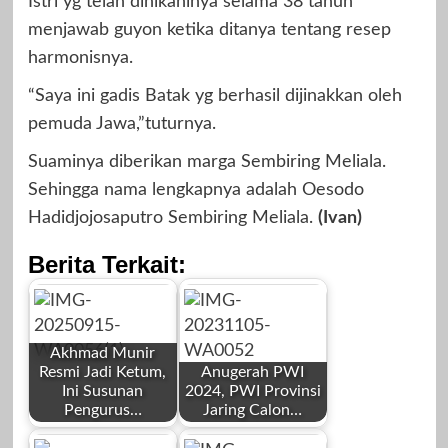
Istri yg telah dinikahinya selama 38 tahun
menjawab guyon ketika ditanya tentang resep
harmonisnya.
“Saya ini gadis Batak yg berhasil dijinakkan oleh
pemuda Jawa,”tuturnya.
Suaminya diberikan marga Sembiring Meliala.
Sehingga nama lengkapnya adalah Oesodo
Hadidjojosaputro Sembiring Meliala.
(Ivan)
Berita Terkait:
Akhmad Munir
Resmi Jadi Ketum,
Anugerah PWI
Ini Susunan
2024, PWI Provinsi
Pengurus…
Jaring Calon…
by
by