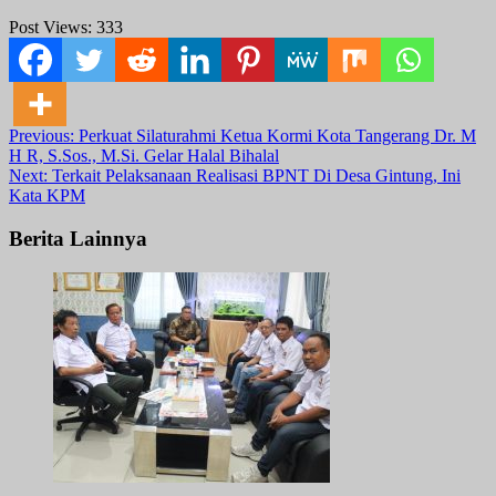
Post Views:
333
Post
Previous:
Perkuat Silaturahmi Ketua Kormi Kota Tangerang Dr. M
H R, S.Sos., M.Si. Gelar Halal Bihalal
navigation
Next:
Terkait Pelaksanaan Realisasi BPNT Di Desa Gintung, Ini
Kata KPM
Berita Lainnya