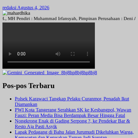
redaksi
Agustus 4, 2026
 Pendiri : Muhammad Irfansyah, Pimpinan Perusahaan : Deni Arief Tri
Pos-pos Terbaru
Polsek Karawaci Tangkap Pelaku Curanmor, Penadah Ikut
Diamankan
PWI Kota Tangerang Serahkan SK ke Kesbangpol, Wawan
Fauzi: Peran Media Bisa Berdampak Besar Hingga Fatal
Nongkrong Enak di Gading Serpong ?, ke Pendekar Bar &
Resto Aja Pasti Asyik
Lapak Pedagang di Bahu Jalan Jurumudi Dikeluhkan Warga,
Kemacetan dan Kerusakan Taman Jadi Sorotan