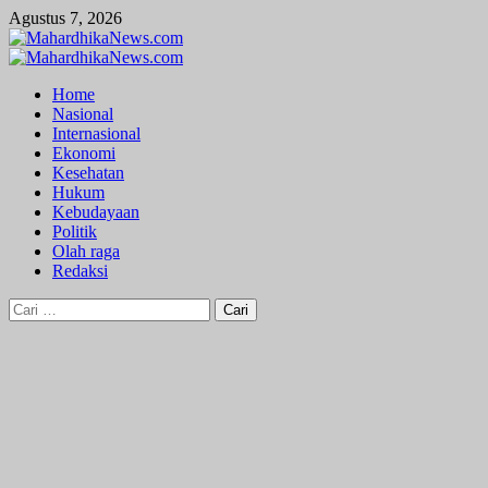
Skip
Agustus 7, 2026
to
content
Primary
Menu
Home
Nasional
Internasional
Ekonomi
Kesehatan
Hukum
Kebudayaan
Politik
Olah raga
Redaksi
Cari
untuk: