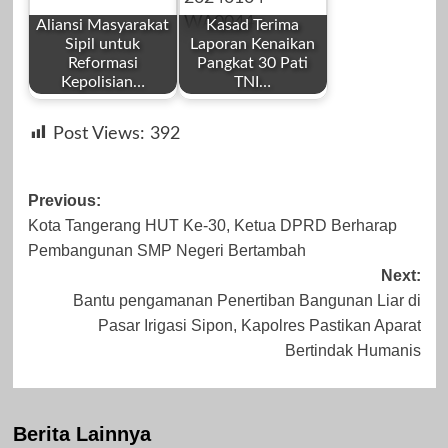
2023
Aliansi Masyarakat
Kasad Terima
Sipil untuk
Laporan Kenaikan
Reformasi
Pangkat 30 Pati
Kepolisian…
TNI…
by
by
Januari 14, 2025
April 30, 2024
Post Views:
392
Redaksi
Redaksi
Post
Previous:
Kota Tangerang HUT Ke-30, Ketua DPRD Berharap
navigation
Pembangunan SMP Negeri Bertambah
September 1,
Januari 4, 2024
Next:
Bantu pengamanan Penertiban Bangunan Liar di
2023
Pasar Irigasi Sipon, Kapolres Pastikan Aparat
Bertindak Humanis
Berita Lainnya