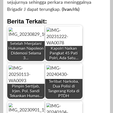
sejujurnya sehingga perkara meninggalnya
Brigadir J dapat terungkap.
(Ivan/rls)
Berita Terkait:
Setelah Menjalani
Hukuman Napoleon
Kapolri Naikan
Didemosi Selama
Pangkat 45 Pati
3…
Polri, Ada Satu…
by
by
Redaksi
Redaksi
Terlibat Narkoba,
Pimpin Sertijab,
Dua Polisi di
Irjen. Pol. Sandi
Tangerang Kota di
Tekankan Humas…
PTDH
by
by
Agustus 29, 2023
Desember 22,
Redaksi
Redaksi