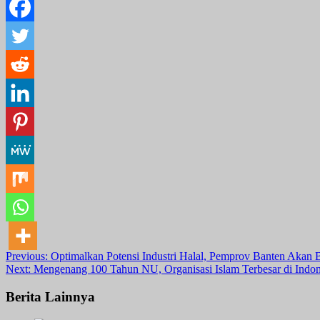
Post
Previous:
Optimalkan Potensi Industri Halal, Pemprov Banten Aka
Next:
Mengenang 100 Tahun NU, Organisasi Islam Terbesar di Indon
navigation
Berita Lainnya