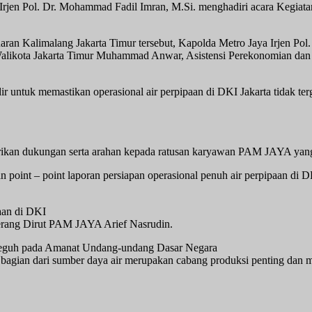
Irjen Pol. Dr. Mohammad Fadil Imran, M.Si. menghadiri acara Kegiat
aran Kalimalang Jakarta Timur tersebut, Kapolda Metro Jaya Irjen P
alikota Jakarta Timur Muhammad Anwar, Asistensi Perekonomian dan 
ir untuk memastikan operasional air perpipaan di DKI Jakarta tidak 
ikan dukungan serta arahan kepada ratusan karyawan PAM JAYA yang h
int – point laporan persiapan operasional penuh air perpipaan di DK
aan di DKI
 terang Dirut PAM JAYA Arief Nasrudin.
g teguh pada Amanat Undang-undang Dasar Negara
bagian dari sumber daya air merupakan cabang produksi penting dan m