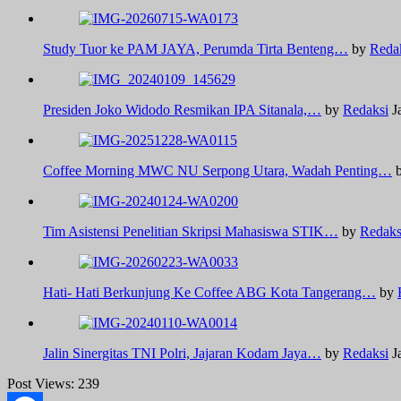
Study Tuor ke PAM JAYA, Perumda Tirta Benteng…
by
Reda
Presiden Joko Widodo Resmikan IPA Sitanala,…
by
Redaksi
J
Coffee Morning MWC NU Serpong Utara, Wadah Penting…
Tim Asistensi Penelitian Skripsi Mahasiswa STIK…
by
Redaks
Hati- Hati Berkunjung Ke Coffee ABG Kota Tangerang…
by
Jalin Sinergitas TNI Polri, Jajaran Kodam Jaya…
by
Redaksi
J
Post Views:
239