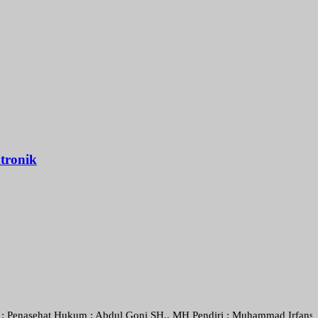
tronik
at Hukum : Abdul Goni SH., MH Pendiri : Muhammad Irfansyah, Pimpinan