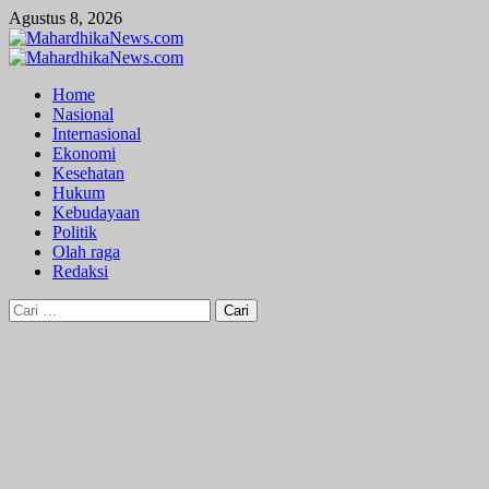
Skip
Agustus 8, 2026
to
content
Primary
Menu
Home
Nasional
Internasional
Ekonomi
Kesehatan
Hukum
Kebudayaan
Politik
Olah raga
Redaksi
Cari
untuk: