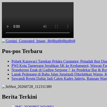
Pos-pos Terbaru
Polsek Karawaci Tangkap Pelaku Curanmor, Penadah Ikut Di
PWI Kota Tangerang Serahkan SK ke Kesbangpol, Wawan Fauz
Nongkrong Enak di Gading Serpong ?, ke Pendekar Bar & Rest
Lapak Pedagang di Bahu Jalan Jurumudi Dikeluhkan Warga, 
Suwandi Resmi Daftar Jadi Calon Kades Jatireja, Ratusan War
Berita Terkini