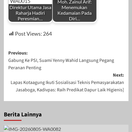
Moh. Zainul Arif:
Direktur Utama Jasa
Menemukan
Raharja Hadiri
Kedamaian Pada
Peresmian…
Diri…
by
by
Februari 5, 2024
November 6, 2023
Post Views:
264
Redaksi
Redaksi
Post
Previous:
Gabung Ke PSI, Suami Yenny Wahid Langsung Pegang
navigation
Peranan Penting
Januari 9, 2024
Januari 22, 2025
Next:
Lapas Kotaagung Ikuti Sosialisasi Teknis Pemasyarakatan
Jasaboga, Kadivpas: Raih Predikat Dapur Laik Higienis]
Berita Lainnya