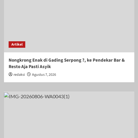
Artikel
Nongkrong Enak di Gading Serpong ?, ke Pendekar Bar &
Resto Aja Pasti Asyik
redaksi
Agustus 7, 2026