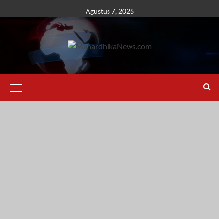
Skip
Agustus 7, 2026
to
content
Primary
Menu