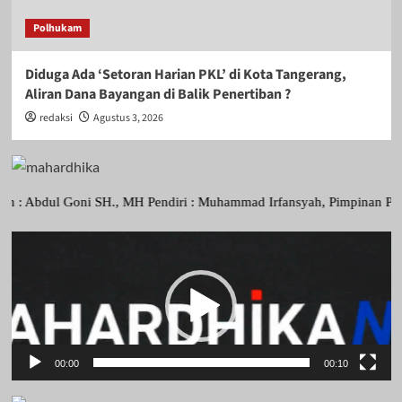
Polhukam
Diduga Ada ‘Setoran Harian PKL’ di Kota Tangerang,
Aliran Dana Bayangan di Balik Penertiban ?
redaksi
Agustus 3, 2026
l Goni SH., MH Pendiri : Muhammad Irfansyah, Pimpinan Perusahaan : 
Pemutar
Video
00:00
00:10