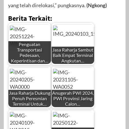
yang telah direlokasi,” pungkasnya.
(Ngkong)
Berita Terkait:
Penguatan
Transportasi
Jasa Raharja Sambut
Pedesaan,
Baik Empat Terminal
Keperintisan dan…
Angkutan…
by
by
Redaksi
Redaksi
Jasa Raharja Dukung
Anugerah PWI 2024,
Penuh Peresmian
PWI Provinsi Jaring
Terminal Untuk…
Calon…
by
by
Desember 24,
Januari 3, 2024
Redaksi
Redaksi
2025