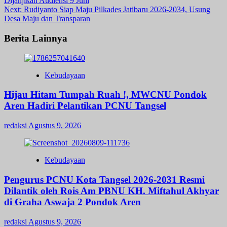
Dijanjikan Audiensi 9 Juni
navigation
Next:
Rudiyanto Siap Maju Pilkades Jatibaru 2026-2034, Usung
Desa Maju dan Transparan
Berita Lainnya
Kebudayaan
Hijau Hitam Tumpah Ruah !, MWCNU Pondok
Aren Hadiri Pelantikan PCNU Tangsel
redaksi
Agustus 9, 2026
Kebudayaan
Pengurus PCNU Kota Tangsel 2026-2031 Resmi
Dilantik oleh Rois Am PBNU KH. Miftahul Akhyar
di Graha Aswaja 2 Pondok Aren
redaksi
Agustus 9, 2026