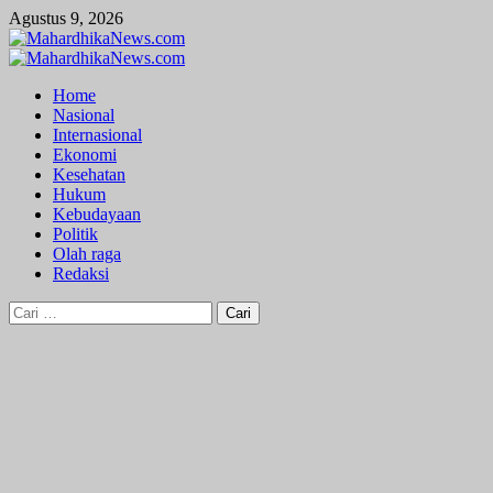
Skip
Agustus 9, 2026
to
content
Primary
Menu
Home
Nasional
Internasional
Ekonomi
Kesehatan
Hukum
Kebudayaan
Politik
Olah raga
Redaksi
Cari
untuk: