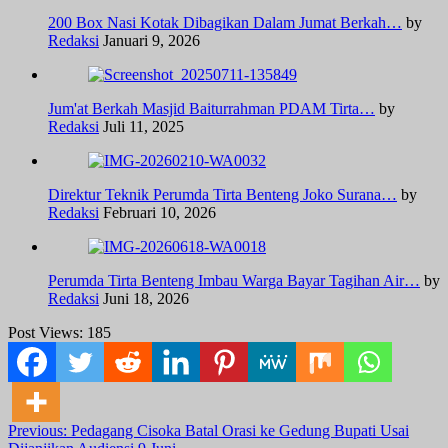
200 Box Nasi Kotak Dibagikan Dalam Jumat Berkah…
by
Redaksi
Januari 9, 2026
Jum'at Berkah Masjid Baiturrahman PDAM Tirta…
by
Redaksi
Juli 11, 2025
Direktur Teknik Perumda Tirta Benteng Joko Surana…
by
Redaksi
Februari 10, 2026
Perumda Tirta Benteng Imbau Warga Bayar Tagihan Air…
by
Redaksi
Juni 18, 2026
Post Views:
185
Post
Previous:
Pedagang Cisoka Batal Orasi ke Gedung Bupati Usai