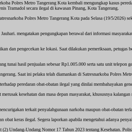
rkoba Polres Metro Tangerang Kota kembali mengungkap kasus peredara
nis Tramadol secara ilegal di kawasan Pinang, Kota Tangerang.
atresnarkoba Polres Metro Tangerang Kota pada Selasa (19/5/2026) se
ari. mengatakan pengungkapan berawal dari informasi masyarakat terka
kan dan pengecekan ke lokasi. Saat dilakukan pemeriksaan, petugas be
ang tunai hasil penjualan sebesar Rp1.005.000 serta satu unit telepon
ngerang. Saat ini pelaku telah diamankan di Satresnarkoba Polres Metr
terhadap peredaran obat-obatan ilegal yang dinilai membahayakan ge
dapat merusak kesehatan dan masa depan masyarakat, khususnya kalang
encurigakan terkait penyalahgunaan narkoba maupun obat-obatan terlar
ran obat keras ilegal. Segera laporkan apabila mengetahui adanya pen
6 ayat (2) Undang-Undang Nomor 17 Tahun 2023 tentang Kesehatan. Po