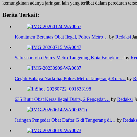
kemungkinan adanya jaringan lain yang terlibat dalam peredaran ters
Berita Terkait:
Komitmen Berantas Obat Ilegal, Polres Metro…
by
Redaksi
Ja
Satresnarkoba Polres Metro Tangerang Kota Bongkar…
by
Re
Cegah Bahaya Narkoba, Polres Metro Tangerang Kota…
by
R
635 Butir Obat Keras Ilegal Disita, 2 Pengedar…
by
Redaksi
J
Jaringan Pengedar Obat Daftar G di Tangerang di…
by
Redaks