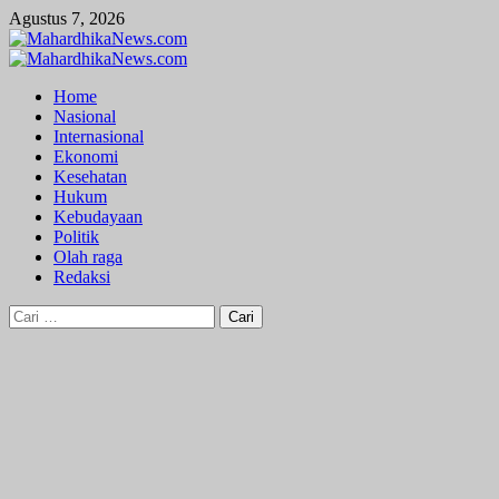
Skip
Agustus 7, 2026
to
content
Primary
Menu
Home
Nasional
Internasional
Ekonomi
Kesehatan
Hukum
Kebudayaan
Politik
Olah raga
Redaksi
Cari
untuk: