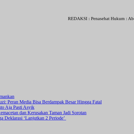
REDAKSI : Penasehat Hukum : Abdul Goni SH
amankan
i: Peran Media Bisa Berdampak Besar Hingga Fatal
o Aja Pasti Asyik
Kemacetan dan Kerusakan Taman Jadi Sorotan
ga Deklarasi ‘Lanjutkan 2 Periode’