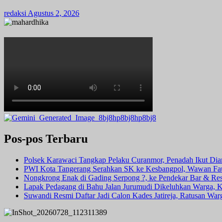
redaksi
Agustus 2, 2026
Pos-pos Terbaru
Polsek Karawaci Tangkap Pelaku Curanmor, Penadah Ikut Di
PWI Kota Tangerang Serahkan SK ke Kesbangpol, Wawan Fauz
Nongkrong Enak di Gading Serpong ?, ke Pendekar Bar & Rest
Lapak Pedagang di Bahu Jalan Jurumudi Dikeluhkan Warga, 
Suwandi Resmi Daftar Jadi Calon Kades Jatireja, Ratusan War