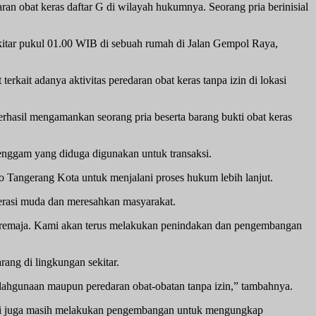
n obat keras daftar G di wilayah hukumnya. Seorang pria berinisial
kitar pukul 01.00 WIB di sebuah rumah di Jalan Gempol Raya,
it adanya aktivitas peredaran obat keras tanpa izin di lokasi
rhasil mengamankan seorang pria beserta barang bukti obat keras
 genggam yang diduga digunakan untuk transaksi.
o Tangerang Kota untuk menjalani proses hukum lebih lanjut.
nerasi muda dan meresahkan masyarakat.
an remaja. Kami akan terus melakukan penindakan dan pengembangan
ang di lingkungan sekitar.
yalahgunaan maupun peredaran obat-obatan tanpa izin,” tambahnya.
lisi juga masih melakukan pengembangan untuk mengungkap