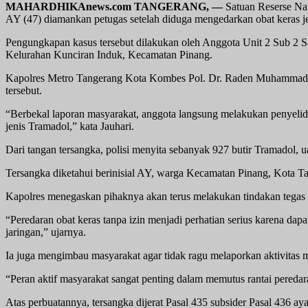
MAHARDHIKAnews.com TANGERANG, —
Satuan Reserse Na
AY (47) diamankan petugas setelah diduga mengedarkan obat keras je
Pengungkapan kasus tersebut dilakukan oleh Anggota Unit 2 Sub 2 S
Kelurahan Kunciran Induk, Kecamatan Pinang.
Kapolres Metro Tangerang Kota Kombes Pol. Dr. Raden Muhammad Jauh
tersebut.
“Berbekal laporan masyarakat, anggota langsung melakukan penyelidi
jenis Tramadol,” kata Jauhari.
Dari tangan tersangka, polisi menyita sebanyak 927 butir Tramadol, u
Tersangka diketahui berinisial AY, warga Kecamatan Pinang, Kota Ta
Kapolres menegaskan pihaknya akan terus melakukan tindakan tegas 
“Peredaran obat keras tanpa izin menjadi perhatian serius karena 
jaringan,” ujarnya.
Ia juga mengimbau masyarakat agar tidak ragu melaporkan aktivitas m
“Peran aktif masyarakat sangat penting dalam memutus rantai pereda
Atas perbuatannya, tersangka dijerat Pasal 435 subsider Pasal 43