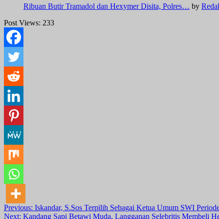
Ribuan Butir Tramadol dan Hexymer Disita, Polres…
by
Reda
Post Views:
233
Post
Previous:
Iskandar, S.Sos Terpilih Sebagai Ketua Umum SWI Period
Next:
Kandang Sapi Betawi Muda, Langganan Selebritis Membeli H