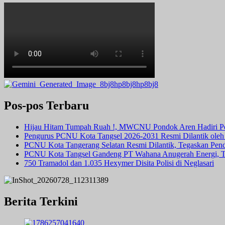
Pos-pos Terbaru
Hijau Hitam Tumpah Ruah !, MWCNU Pondok Aren Hadiri P
Pengurus PCNU Kota Tangsel 2026-2031 Resmi Dilantik ole
PCNU Kota Tangerang Selatan Resmi Dilantik, Tegaskan Pe
PCNU Kota Tangsel Gandeng PT Wahana Anugerah Energi, Te
750 Tramadol dan 1.035 Hexymer Disita Polisi di Neglasari
Berita Terkini