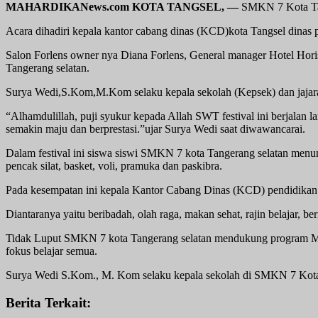
MAHARDIKANews.com KOTA TANGSEL, —
SMKN 7 Kota Tang
Acara dihadiri kepala kantor cabang dinas (KCD)kota Tangsel dinas p
Salon Forlens owner nya Diana Forlens, General manager Hotel Hori
Tangerang selatan.
Surya Wedi,S.Kom,M.Kom selaku kepala sekolah (Kepsek) dan jajara
“Alhamdulillah, puji syukur kepada Allah SWT festival ini berjalan
semakin maju dan berprestasi.”ujar Surya Wedi saat diwawancarai.
Dalam festival ini siswa siswi SMKN 7 kota Tangerang selatan menun
pencak silat, basket, voli, pramuka dan paskibra.
Pada kesempatan ini kepala Kantor Cabang Dinas (KCD) pendidikan 
Diantaranya yaitu beribadah, olah raga, makan sehat, rajin belajar, b
Tidak Luput SMKN 7 kota Tangerang selatan mendukung program Ma
fokus belajar semua.
Surya Wedi S.Kom., M. Kom selaku kepala sekolah di SMKN 7 Kota
Berita Terkait: