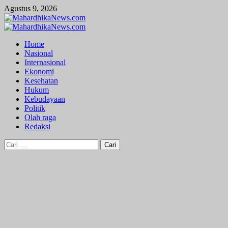
Skip
Agustus 9, 2026
to
content
Primary
Menu
Home
Nasional
Internasional
Ekonomi
Kesehatan
Hukum
Kebudayaan
Politik
Olah raga
Redaksi
Cari
untuk: