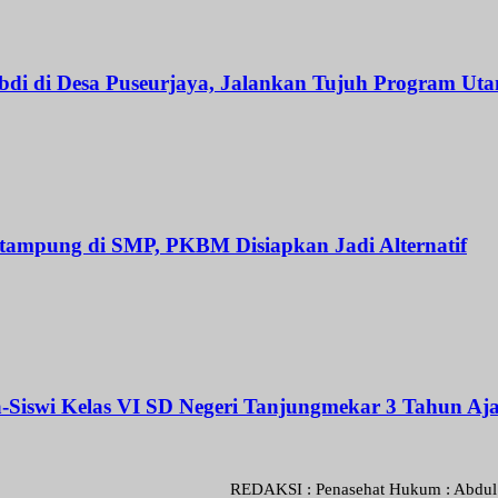
i di Desa Puseurjaya, Jalankan Tujuh Program Ut
tampung di SMP, PKBM Disiapkan Jadi Alternatif
-Siswi Kelas VI SD Negeri Tanjungmekar 3 Tahun Aj
REDAKSI : Penasehat Hukum : Abdul Goni SH.,