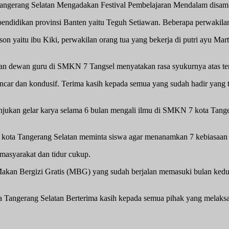
erang Selatan Mengadakan Festival Pembelajaran Mendalam disambut
endidikan provinsi Banten yaitu Teguh Setiawan. Beberapa perwakilan d
son yaitu ibu Kiki, perwakilan orang tua yang bekerja di putri ayu 
n dewan guru di SMKN 7 Tangsel menyatakan rasa syukurnya atas ters
 lancar dan kondusif. Terima kasih kepada semua yang sudah hadir ya
jukan gelar karya selama 6 bulan mengali ilmu di SMKN 7 kota Tangera
kota Tangerang Selatan meminta siswa agar menanamkan 7 kebiasaan 
ermasyarakat dan tidur cukup.
kan Bergizi Gratis (MBG) yang sudah berjalan memasuki bulan ked
 Tangerang Selatan Berterima kasih kepada semua pihak yang mela