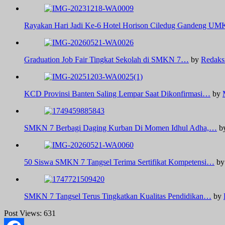
Rayakan Hari Jadi Ke-6 Hotel Horison Ciledug Gandeng U
Graduation Job Fair Tingkat Sekolah di SMKN 7…
by
Redaks
KCD Provinsi Banten Saling Lempar Saat Dikonfirmasi…
by
SMKN 7 Berbagi Daging Kurban Di Momen Idhul Adha,…
b
50 Siswa SMKN 7 Tangsel Terima Sertifikat Kompetensi…
b
SMKN 7 Tangsel Terus Tingkatkan Kualitas Pendidikan…
by
Post Views:
631