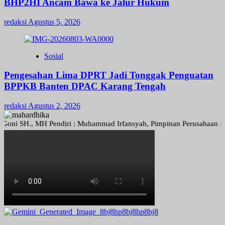
BHP2HI Ancam Bawa ke Jalur Hukum
redaksi
Agustus 5, 2026
Sosial
Pengesahan Lima DPRT Jadi Tonggak Penguatan
BPPKB Banten DPAC Karang Tengah
redaksi
Agustus 2, 2026
SH., MH Pendiri : Muhammad Irfansyah, Pimpinan Perusahaan : Deni Ar