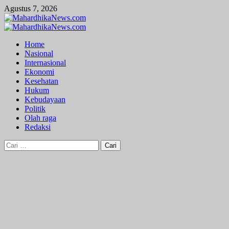
Skip
Agustus 7, 2026
to
content
Primary
Menu
Home
Nasional
Internasional
Ekonomi
Kesehatan
Hukum
Kebudayaan
Politik
Olah raga
Redaksi
Cari
untuk: