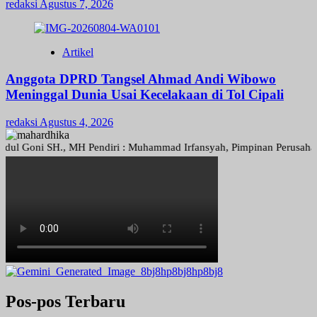
redaksi
Agustus 7, 2026
Artikel
Anggota DPRD Tangsel Ahmad Andi Wibowo
Meninggal Dunia Usai Kecelakaan di Tol Cipali
redaksi
Agustus 4, 2026
Goni SH., MH Pendiri : Muhammad Irfansyah, Pimpinan Perusahaan : De
Pos-pos Terbaru