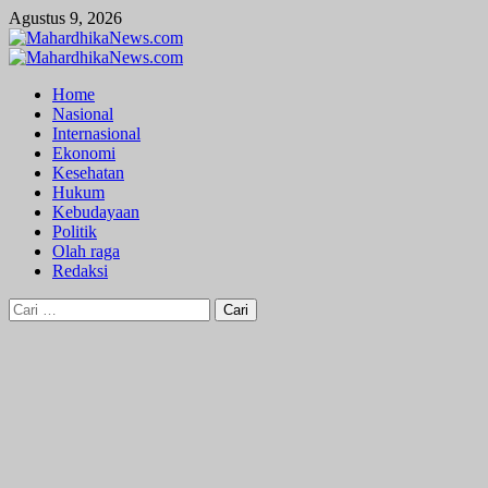
Skip
Agustus 9, 2026
to
content
Primary
Menu
Home
Nasional
Internasional
Ekonomi
Kesehatan
Hukum
Kebudayaan
Politik
Olah raga
Redaksi
Cari
untuk: