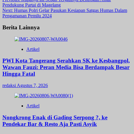
Post
Pendukung Partai di Magelang
navigation
Next:
Humas Polri Gelar Pasukan Kesiapan Satgas Humas Dalam
Pengamanan Pemilu 2024
Berita Lainnya
Artikel
PWI Kota Tangerang Serahkan SK ke Kesbangpol,
Wawan Fauzi: Peran Media Bisa Berdampak Besar
Hingga Fatal
redaksi
Agustus 7, 2026
Artikel
Nongkrong Enak di Gading Serpong ?, ke
Pendekar Bar & Resto Aja Pasti Asyik