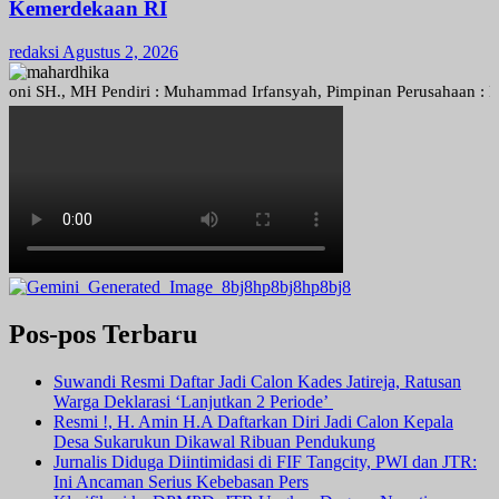
Kemerdekaan RI
redaksi
Agustus 2, 2026
H., MH Pendiri : Muhammad Irfansyah, Pimpinan Perusahaan : Deni Ari
Pos-pos Terbaru
Suwandi Resmi Daftar Jadi Calon Kades Jatireja, Ratusan
Warga Deklarasi ‘Lanjutkan 2 Periode’
Resmi !, H. Amin H.A Daftarkan Diri Jadi Calon Kepala
Desa Sukarukun Dikawal Ribuan Pendukung
Jurnalis Diduga Diintimidasi di FIF Tangcity, PWI dan JTR:
Ini Ancaman Serius Kebebasan Pers