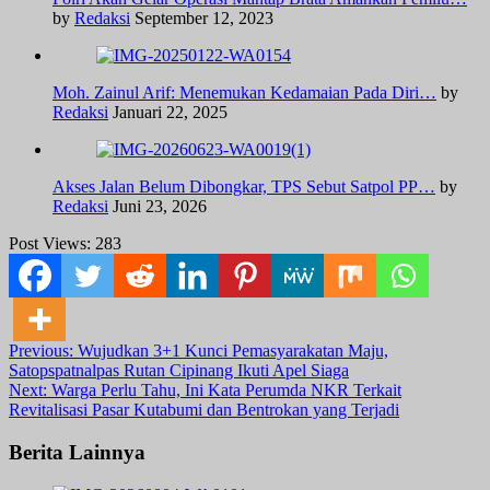
by
Redaksi
September 12, 2023
Moh. Zainul Arif: Menemukan Kedamaian Pada Diri…
by
Redaksi
Januari 22, 2025
Akses Jalan Belum Dibongkar, TPS Sebut Satpol PP…
by
Redaksi
Juni 23, 2026
Post Views:
283
Post
Previous:
Wujudkan 3+1 Kunci Pemasyarakatan Maju,
Satopspatnalpas Rutan Cipinang Ikuti Apel Siaga
navigation
Next:
Warga Perlu Tahu, Ini Kata Perumda NKR Terkait
Revitalisasi Pasar Kutabumi dan Bentrokan yang Terjadi
Berita Lainnya