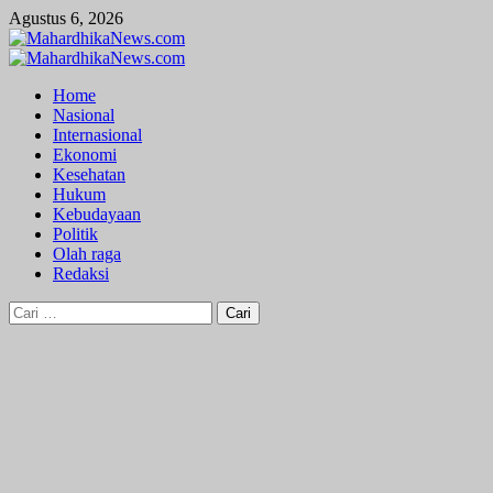
Skip
Agustus 6, 2026
to
content
Primary
Menu
Home
Nasional
Internasional
Ekonomi
Kesehatan
Hukum
Kebudayaan
Politik
Olah raga
Redaksi
Cari
untuk: