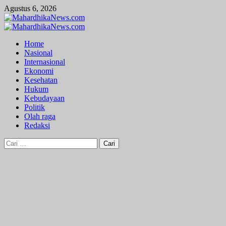
Skip
Agustus 6, 2026
to
content
Primary
Menu
Home
Nasional
Internasional
Ekonomi
Kesehatan
Hukum
Kebudayaan
Politik
Olah raga
Redaksi
Cari
untuk: