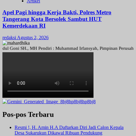
Artikel
Apel Pagi hingga Kerja Bakti, Polres Metro
Tangerang Kota Bersolek Sambut HUT
Kemerdekaan RI
redaksi
Agustus 2, 2026
oni SH., MH Pendiri : Muhammad Irfansyah, Pimpinan Perusahaan : Den
Pos-pos Terbaru
Resmi !, H. Amin H.A Daftarkan Diri Jadi Calon Kepala
Desa Sukarukun Dikawal Ribuan Pendukung