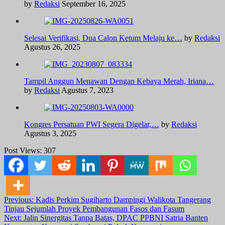
by
Redaksi
September 16, 2025
Selesai Verifikasi, Dua Calon Ketum Melaju ke…
by
Redaksi
Agustus 26, 2025
Tampil Anggun Menawan Dengan Kebaya Merah, Iriana…
by
Redaksi
Agustus 7, 2023
Kongres Persatuan PWI Segera Digelar,…
by
Redaksi
Agustus 3, 2025
Post Views:
307
Post
Previous:
Kadis Perkim Sugiharto Dampingi Walikota Tangerang
Tinjau Sejumlah Proyek Pembangunan Fasos dan Fasum
navigation
Next:
Jalin Sinergitas Tanpa Batas, DPAC PPBNI Satria Banten