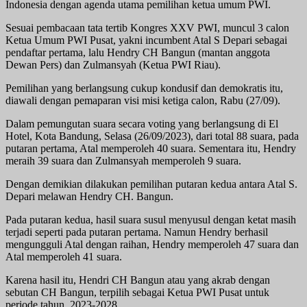
Indonesia dengan agenda utama pemilihan ketua umum PWI.
Sesuai pembacaan tata tertib Kongres XXV PWI, muncul 3 calon
Ketua Umum PWI Pusat, yakni incumbent Atal S Depari sebagai
pendaftar pertama, lalu Hendry CH Bangun (mantan anggota
Dewan Pers) dan Zulmansyah (Ketua PWI Riau).
Pemilihan yang berlangsung cukup kondusif dan demokratis itu,
diawali dengan pemaparan visi misi ketiga calon, Rabu (27/09).
Dalam pemungutan suara secara voting yang berlangsung di El
Hotel, Kota Bandung, Selasa (26/09/2023), dari total 88 suara, pada
putaran pertama, Atal memperoleh 40 suara. Sementara itu, Hendry
meraih 39 suara dan Zulmansyah memperoleh 9 suara.
Dengan demikian dilakukan pemilihan putaran kedua antara Atal S.
Depari melawan Hendry CH. Bangun.
Pada putaran kedua, hasil suara susul menyusul dengan ketat masih
terjadi seperti pada putaran pertama. Namun Hendry berhasil
mengungguli Atal dengan raihan, Hendry memperoleh 47 suara dan
Atal memperoleh 41 suara.
Karena hasil itu, Hendri CH Bangun atau yang akrab dengan
sebutan CH Bangun, terpilih sebagai Ketua PWI Pusat untuk
periode tahun. 2023-2028.