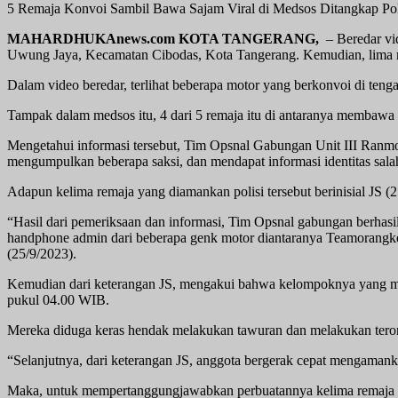
5 Remaja Konvoi Sambil Bawa Sajam Viral di Medsos Ditangkap Po
MAHARDHUKAnews.com KOTA TANGERANG,
– Beredar vid
Uwung Jaya, Kecamatan Cibodas, Kota Tangerang. Kemudian, lima rema
Dalam video beredar, terlihat beberapa motor yang berkonvoi di teng
Tampak dalam medsos itu, 4 dari 5 remaja itu di antaranya membawa s
Mengetahui informasi tersebut, Tim Opsnal Gabungan Unit III Ranmor
mengumpulkan beberapa saksi, dan mendapat informasi identitas sal
Adapun kelima remaja yang diamankan polisi tersebut berinisial JS
“Hasil dari pemeriksaan dan informasi, Tim Opsnal gabungan berhasil
handphone admin dari beberapa genk motor diantaranya Teamorangke
(25/9/2023).
Kemudian dari keterangan JS, mengakui bahwa kelompoknya yang me
pukul 04.00 WIB.
Mereka diduga keras hendak melakukan tawuran dan melakukan teror
“Selanjutnya, dari keterangan JS, anggota bergerak cepat mengamanka
Maka, untuk mempertanggungjawabkan perbuatannya kelima remaja te