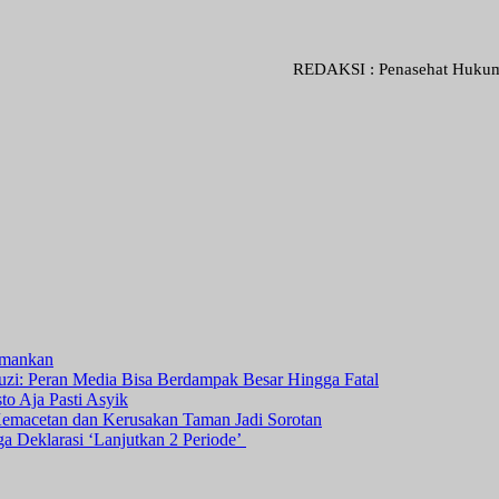
REDAKSI : Penasehat Hukum : Abdul G
amankan
i: Peran Media Bisa Berdampak Besar Hingga Fatal
o Aja Pasti Asyik
Kemacetan dan Kerusakan Taman Jadi Sorotan
ga Deklarasi ‘Lanjutkan 2 Periode’