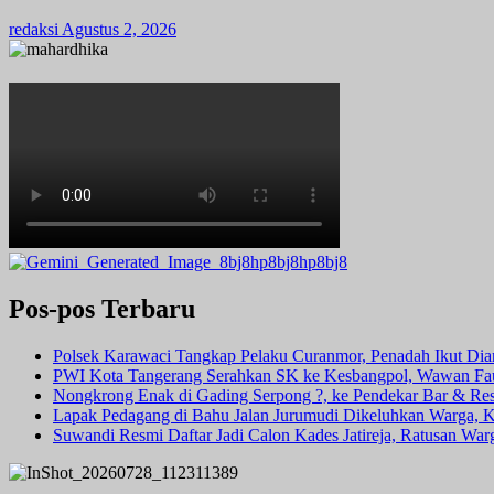
redaksi
Agustus 2, 2026
Pos-pos Terbaru
Polsek Karawaci Tangkap Pelaku Curanmor, Penadah Ikut Di
PWI Kota Tangerang Serahkan SK ke Kesbangpol, Wawan Fauz
Nongkrong Enak di Gading Serpong ?, ke Pendekar Bar & Rest
Lapak Pedagang di Bahu Jalan Jurumudi Dikeluhkan Warga, 
Suwandi Resmi Daftar Jadi Calon Kades Jatireja, Ratusan War