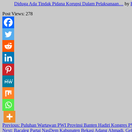
Diduga Ada Tindak Pidana Korupsi Dalam Pelaksanaan…
by
Post Views:
278
Post
Previous:
Puluhan Wartawan PWI Provinsi Banten Hadiri Kongres
Next:
Bacaleg Partai NasDem Kabupaten Bekasi Adang Ahmadi, Gel