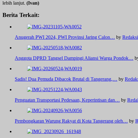
lebih lanjut.
(Ivan)
Berita Terkait:
Anugerah PWI 2024, PWI Provinsi Jaring Calon…
by
Redaksi
Anggota DPRD Tangsel Dampingi Aliansi Warga Pondok…
b
Sadis! Dua Pemuda Dibacok Brutal di Tangerang,…
by
Redak
Penguatan Transportasi Pedesaan, Keperintisan dan…
by
Reda
Pembongkaran Warung Rakyat di Kota Tangerang oleh…
by
R