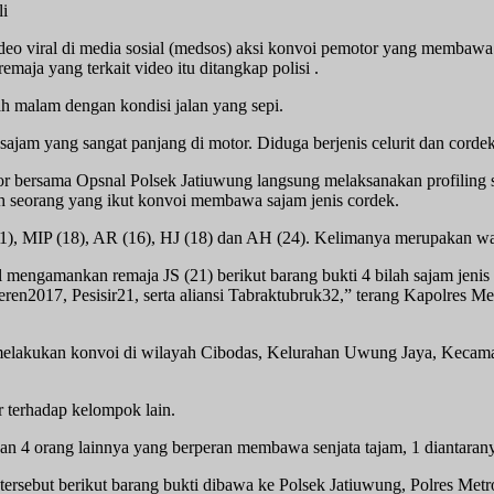
li
eo viral di media sosial (medsos) aksi konvoi pemotor yang membawa 
ja yang terkait video itu ditangkap polisi .
ah malam dengan kondisi jalan yang sepi.
ajam yang sangat panjang di motor. Diduga berjenis celurit dan corde
 bersama Opsnal Polsek Jatiuwung langsung melaksanakan profiling se
ah seorang yang ikut konvoi membawa sajam jenis cordek.
 (21), MIP (18), AR (16), HJ (18) dan AH (24). Kelimanya merupakan w
 mengamankan remaja JS (21) berikut barang bukti 4 bilah sajam jenis 
ren2017, Pesisir21, serta aliansi Tabraktubruk32,” terang Kapolres 
lakukan konvoi di wilayah Cibodas, Kelurahan Uwung Jaya, Kecamat
 terhadap kelompok lain.
n 4 orang lainnya yang berperan membawa senjata tajam, 1 diantaranya 
rsebut berikut barang bukti dibawa ke Polsek Jatiuwung, Polres Metr