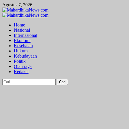
Skip
Agustus 7, 2026
to
content
Primary
Menu
Home
Nasional
Internasional
Ekonomi
Kesehatan
Hukum
Kebudayaan
Politik
Olah raga
Redaksi
Cari
untuk: