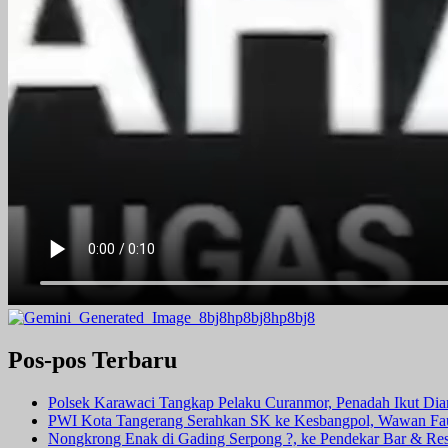
Pos-pos Terbaru
Polsek Karawaci Tangkap Pelaku Curanmor, Penadah Ikut Di
PWI Kota Tangerang Serahkan SK ke Kesbangpol, Wawan Fauz
Nongkrong Enak di Gading Serpong ?, ke Pendekar Bar & Rest