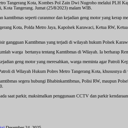
tro Tangerang Kota, Kombes Pol Zain Dwi Nugroho melalui PLH K
, Kota Tangerang. Jumat (25/8/2023) malam WIB.
 kamtibmas seperti curanmor dan kejadian geng motor yang kerap me
 Tangerang Kota, Polda Metro Jaya, Kapolsek Karawaci, Ketua RW, K
sir gangguan Kamtibmas yang terjadi di wilayah hukum Polsek Karawa
ah warga bertanya tentang Kamtibmas di Wilayah. Ia berharap Remb
kejadian geng motor yang meresahkan, warga meminta agar Patroli Kepol
atroli di Wilayah Hukum Polres Metro Tangerang Kota, khususnya di 
mtibmas segera hubungi Bhabinkamtibmas, Polisi RW, maupun Polsek t
0.
ada saat parkir, maksimalkan penggunaan CCTV dan parkir kendaraan
ksi
Desember 24, 2025