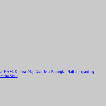
ggar HAM, Komnas Haji Usul Jeda Berangkat Haji diperpanjang
deka Sirait