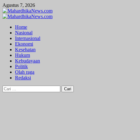
Skip
Agustus 7, 2026
to
content
Primary
Menu
Home
Nasional
Internasional
Ekonomi
Kesehatan
Hukum
Kebudayaan
Politik
Olah raga
Redaksi
Cari
untuk: