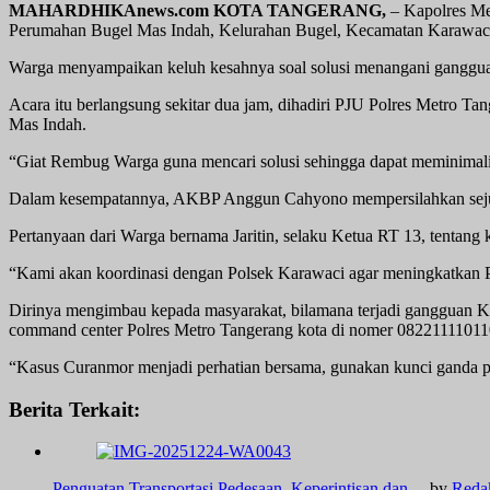
MAHARDHIKAnews.com KOTA TANGERANG,
– Kapolres Me
Perumahan Bugel Mas Indah, Kelurahan Bugel, Kecamatan Karawaci
Warga menyampaikan keluh kesahnya soal solusi menangani gangguan
Acara itu berlangsung sekitar dua jam, dihadiri PJU Polres Metro
Mas Indah.
“Giat Rembug Warga guna mencari solusi sehingga dapat meminimali
Dalam kesempatannya, AKBP Anggun Cahyono mempersilahkan sejuml
Pertanyaan dari Warga bernama Jaritin, selaku Ketua RT 13, tentang 
“Kami akan koordinasi dengan Polsek Karawaci agar meningkatkan P
Dirinya mengimbau kepada masyarakat, bilamana terjadi gangguan Ka
command center Polres Metro Tangerang kota di nomer 08221111011
“Kasus Curanmor menjadi perhatian bersama, gunakan kunci ganda p
Berita Terkait:
Penguatan Transportasi Pedesaan, Keperintisan dan…
by
Reda