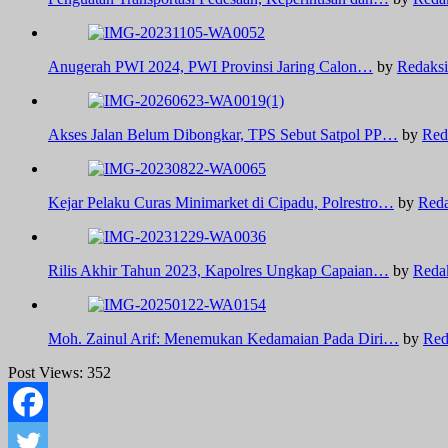
Anugerah PWI 2024, PWI Provinsi Jaring Calon…
by
Redaksi
Akses Jalan Belum Dibongkar, TPS Sebut Satpol PP…
by
Red
Kejar Pelaku Curas Minimarket di Cipadu, Polrestro…
by
Reda
Rilis Akhir Tahun 2023, Kapolres Ungkap Capaian…
by
Reda
Moh. Zainul Arif: Menemukan Kedamaian Pada Diri…
by
Red
Post Views:
352