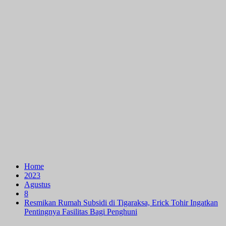
Home
2023
Agustus
8
Resmikan Rumah Subsidi di Tigaraksa, Erick Tohir Ingatkan
Pentingnya Fasilitas Bagi Penghuni