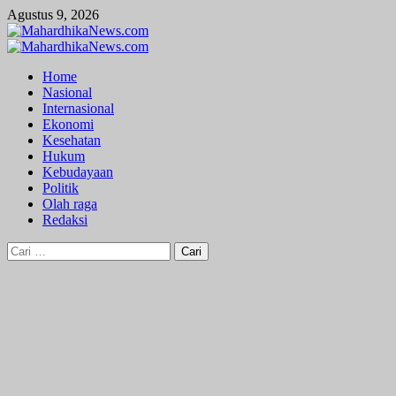
Skip
Agustus 9, 2026
to
content
Primary
Menu
Home
Nasional
Internasional
Ekonomi
Kesehatan
Hukum
Kebudayaan
Politik
Olah raga
Redaksi
Cari
untuk: