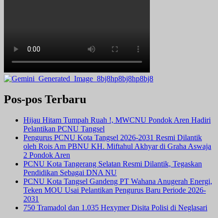
Pos-pos Terbaru
Hijau Hitam Tumpah Ruah !, MWCNU Pondok Aren Hadiri
Pelantikan PCNU Tangsel
Pengurus PCNU Kota Tangsel 2026-2031 Resmi Dilantik
oleh Rois Am PBNU KH. Miftahul Akhyar di Graha Aswaja
2 Pondok Aren
PCNU Kota Tangerang Selatan Resmi Dilantik, Tegaskan
Pendidikan Sebagai DNA NU
PCNU Kota Tangsel Gandeng PT Wahana Anugerah Energi,
Teken MOU Usai Pelantikan Pengurus Baru Periode 2026-
2031
750 Tramadol dan 1.035 Hexymer Disita Polisi di Neglasari