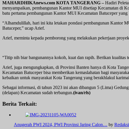
MAHARDHIKAnews.com KOTA TANGERANG –
Hadiri Pelet
menyampaikan, pembangunan Kantor MUI disetiap Kecamatan di Kota T
batu pertama pembangunan Kantor MUI Kecamatan Batuceper yang b
“Alhamdulillah, hari ini kita letakan pondasi pembangunan Kantor
Batuceper,” ucap Arief.
Arief, meminta kepada pemborong yang melakukan pekerjaan proyek 
“Titip nih biar bangunannya kokoh, kuat dan rapih. Berikan kualita
Arief, juga mengungkapkan, di Provinsi Banten hanya di Kota Tang
Kecamatan Batuceper bisa memberikan kemaslahatan bagi masyaraka
kebaikan untuk masyarakat Kota Tangerang yang berakhlakul karimah
Sebagai informasi, di tahun 2023 ini akan dibangun 5 (Lima) Gedun
(delapan) Kecamatan sudah terbangun.
(ivan/rls)
Berita Terkait:
Anugerah PWI 2024, PWI Provinsi Jaring Calon…
by
Redaksi