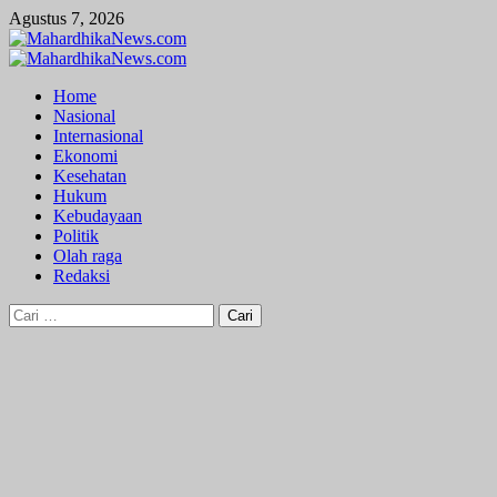
Skip
Agustus 7, 2026
to
content
Primary
Menu
Home
Nasional
Internasional
Ekonomi
Kesehatan
Hukum
Kebudayaan
Politik
Olah raga
Redaksi
Cari
untuk: