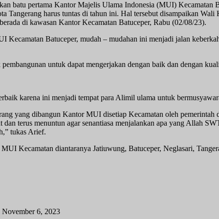
akan batu pertama Kantor Majelis Ulama Indonesia (MUI) Kecamatan B
angerang harus tuntas di tahun ini. Hal tersebut disampaikan Wali 
erada di kawasan Kantor Kecamatan Batuceper, Rabu (02/08/23).
 MUI Kecamatan Batuceper, mudah – mudahan ini menjadi jalan keberk
pembangunan untuk dapat mengerjakan dengan baik dan dengan kualita
s terbaik karena ini menjadi tempat para Alimil ulama untuk bermusyaw
erang yang dibangun Kantor MUI disetiap Kecamatan oleh pemerintah
t dan terus menuntun agar senantiasa menjalankan apa yang Allah S
,” tukas Arief.
g MUI Kecamatan diantaranya Jatiuwung, Batuceper, Neglasari, Tange
November 6, 2023