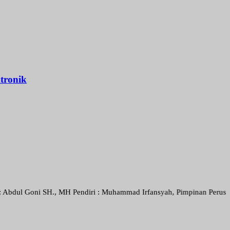
tronik
oni SH., MH Pendiri : Muhammad Irfansyah, Pimpinan Perusahaan : Den