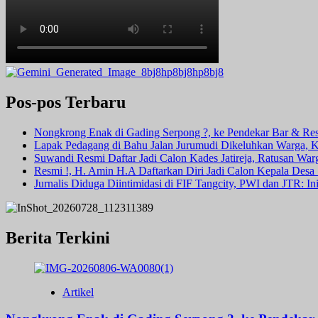
Pos-pos Terbaru
Nongkrong Enak di Gading Serpong ?, ke Pendekar Bar & Rest
Lapak Pedagang di Bahu Jalan Jurumudi Dikeluhkan Warga, 
Suwandi Resmi Daftar Jadi Calon Kades Jatireja, Ratusan War
Resmi !, H. Amin H.A Daftarkan Diri Jadi Calon Kepala Des
Jurnalis Diduga Diintimidasi di FIF Tangcity, PWI dan JTR: I
Berita Terkini
Artikel