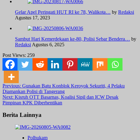
Gelar Apel Peringati HUT RI ke 78, Walikota…
by
Redaksi
Agustus 17, 2023
Sambut Hari Kemerdekaan ke-80, Polisi Sebar Bendera…
by
Redaksi
Agustus 6, 2025
Post Views:
259
Post
Previous:
Gunakan Batu Konblok Keroyok Sekuriti, 4 Pelaku
Diamankan Polisi di Tangerang
navigation
Next:
Kisruh OTT Basarnas, Koalisi Sipil dan ICW Desak
Pimpinan KPK Diberhentikan
Berita Lainnya
Polhukam