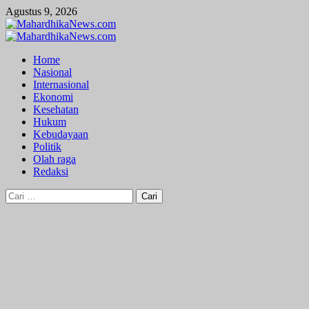
Skip
Agustus 9, 2026
to
content
Primary
Menu
Home
Nasional
Internasional
Ekonomi
Kesehatan
Hukum
Kebudayaan
Politik
Olah raga
Redaksi
Cari
untuk: