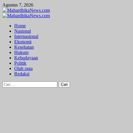
Skip
Agustus 7, 2026
to
content
Primary
Menu
Home
Nasional
Internasional
Ekonomi
Kesehatan
Hukum
Kebudayaan
Politik
Olah raga
Redaksi
Cari
untuk: