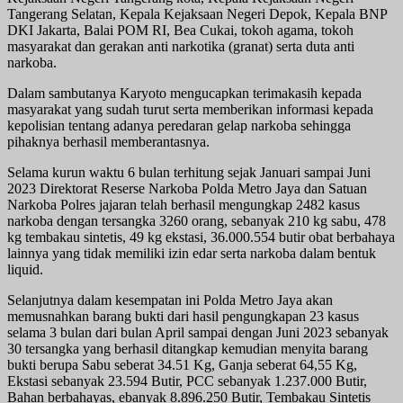
Tangerang Selatan, Kepala Kejaksaan Negeri Depok, Kepala BNP
DKI Jakarta, Balai POM RI, Bea Cukai, tokoh agama, tokoh
masyarakat dan gerakan anti narkotika (granat) serta duta anti
narkoba.
Dalam sambutanya Karyoto mengucapkan terimakasih kepada
masyarakat yang sudah turut serta memberikan informasi kepada
kepolisian tentang adanya peredaran gelap narkoba sehingga
pihaknya berhasil memberantasnya.
Selama kurun waktu 6 bulan terhitung sejak Januari sampai Juni
2023 Direktorat Reserse Narkoba Polda Metro Jaya dan Satuan
Narkoba Polres jajaran telah berhasil mengungkap 2482 kasus
narkoba dengan tersangka 3260 orang, sebanyak 210 kg sabu, 478
kg tembakau sintetis, 49 kg ekstasi, 36.000.554 butir obat berbahaya
lainnya yang tidak memiliki izin edar serta narkoba dalam bentuk
liquid.
Selanjutnya dalam kesempatan ini Polda Metro Jaya akan
memusnahkan barang bukti dari hasil pengungkapan 23 kasus
selama 3 bulan dari bulan April sampai dengan Juni 2023 sebanyak
30 tersangka yang berhasil ditangkap kemudian menyita barang
bukti berupa Sabu seberat 34.51 Kg, Ganja seberat 64,55 Kg,
Ekstasi sebanyak 23.594 Butir, PCC sebanyak 1.237.000 Butir,
Bahan berbahayas, ebanyak 8.896.250 Butir, Tembakau Sintetis