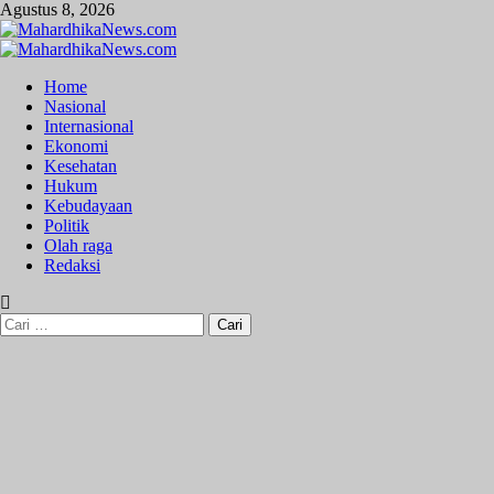
Skip
Agustus 8, 2026
to
content
Primary
Menu
Home
Nasional
Internasional
Ekonomi
Kesehatan
Hukum
Kebudayaan
Politik
Olah raga
Redaksi
Cari
untuk: