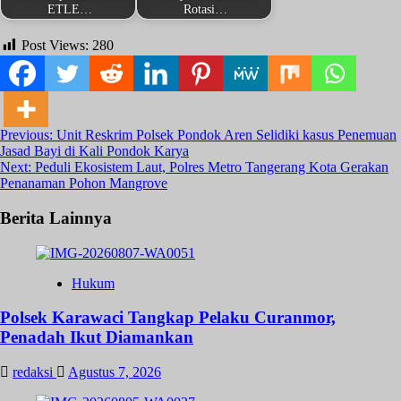
ETLE…
Rotasi…
by
by
Desember 21, 2023
Maret 2, 2024
Redaksi
Redaksi
Post Views:
280
Post
Previous:
Unit Reskrim Polsek Pondok Aren Selidiki kasus Penemuan
Jasad Bayi di Kali Pondok Karya
navigation
Next:
Peduli Ekosistem Laut, Polres Metro Tangerang Kota Gerakan
November 3, 2023
Agustus 13, 2023
Penanaman Pohon Mangrove
Berita Lainnya
Hukum
Polsek Karawaci Tangkap Pelaku Curanmor,
Penadah Ikut Diamankan
redaksi
Agustus 7, 2026