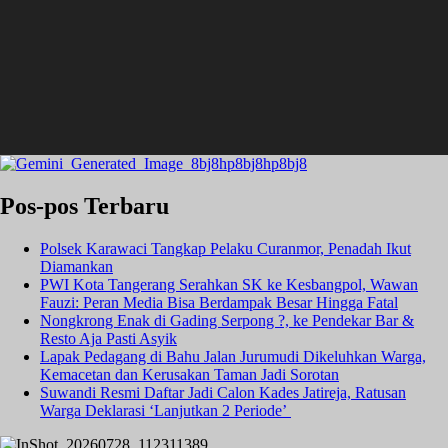
Pos-pos Terbaru
Polsek Karawaci Tangkap Pelaku Curanmor, Penadah Ikut
Diamankan
PWI Kota Tangerang Serahkan SK ke Kesbangpol, Wawan
Fauzi: Peran Media Bisa Berdampak Besar Hingga Fatal
Nongkrong Enak di Gading Serpong ?, ke Pendekar Bar &
Resto Aja Pasti Asyik
Lapak Pedagang di Bahu Jalan Jurumudi Dikeluhkan Warga,
Kemacetan dan Kerusakan Taman Jadi Sorotan
Suwandi Resmi Daftar Jadi Calon Kades Jatireja, Ratusan
Warga Deklarasi ‘Lanjutkan 2 Periode’