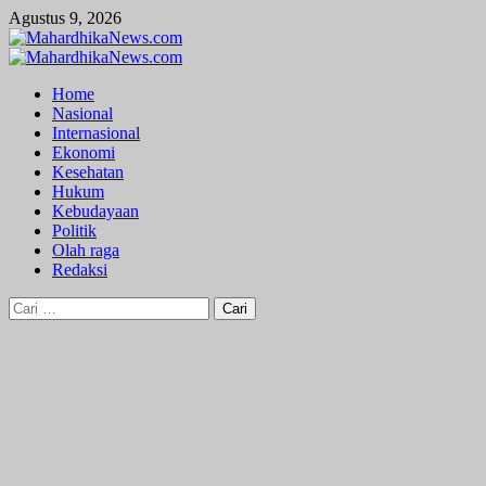
Skip
Agustus 9, 2026
to
content
Primary
Menu
Home
Nasional
Internasional
Ekonomi
Kesehatan
Hukum
Kebudayaan
Politik
Olah raga
Redaksi
Cari
untuk: