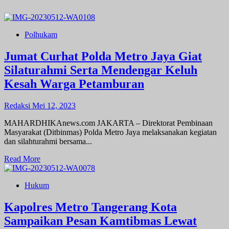
Polhukam
Jumat Curhat Polda Metro Jaya Giat
Silaturahmi Serta Mendengar Keluh
Kesah Warga Petamburan
Redaksi
Mei 12, 2023
MAHARDHIKAnews.com JAKARTA – Direktorat Pembinaan
Masyarakat (Ditbinmas) Polda Metro Jaya melaksanakan kegiatan
dan silahturahmi bersama...
Read
Read More
more
about
Hukum
Jumat
Curhat
Polda
Kapolres Metro Tangerang Kota
Metro
Sampaikan Pesan Kamtibmas Lewat
Jaya