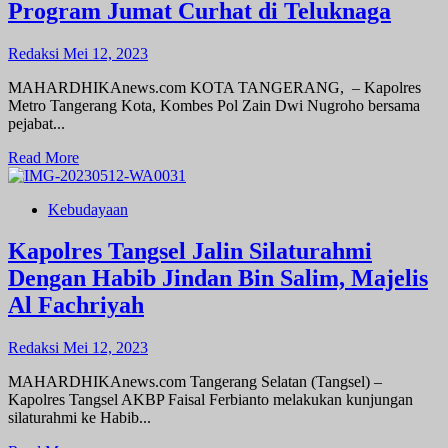
Giat
Program Jumat Curhat di Teluknaga
Silaturahmi
Serta
Redaksi
Mei 12, 2023
Mendengar
Keluh
MAHARDHIKAnews.com KOTA TANGERANG, – Kapolres
Kesah
Metro Tangerang Kota, Kombes Pol Zain Dwi Nugroho bersama
Warga
pejabat...
Petamburan
Read
Read More
more
about
Kebudayaan
Kapolres
Metro
Tangerang
Kapolres Tangsel Jalin Silaturahmi
Kota
Dengan Habib Jindan Bin Salim, Majelis
Sampaikan
Pesan
Al Fachriyah
Kamtibmas
Lewat
Redaksi
Mei 12, 2023
Program
Jumat
MAHARDHIKAnews.com Tangerang Selatan (Tangsel) –
Curhat
Kapolres Tangsel AKBP Faisal Ferbianto melakukan kunjungan
di
silaturahmi ke Habib...
Teluknaga