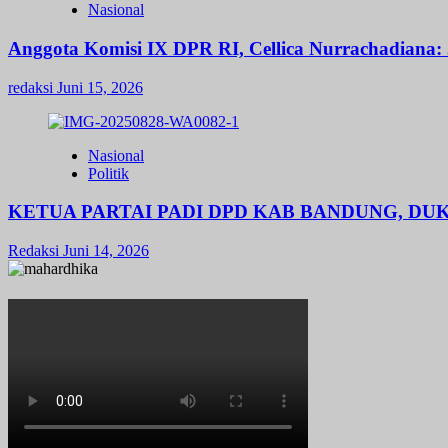
Nasional
Anggota Komisi IX DPR RI, Cellica Nurrachadiana: 
redaksi
Juni 15, 2026
Nasional
Politik
KETUA PARTAI PADI DPD KAB BANDUNG, D
Redaksi
Juni 14, 2026