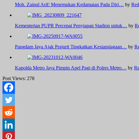
Moh. Zainul Arif: Menemukan Kedamaian Pada Diri…
by
Red
Kementerian PUPR Percepat Penyiapan Stadion untuk…
by
R
Pangdam Jaya Ajak Prajurit Tingkatkan Kesiapsiagaan…
by
Re
Kapolda Metro Jaya Pimpin Apel Pagi di Polres Metro…
by
Re
Post Views:
278