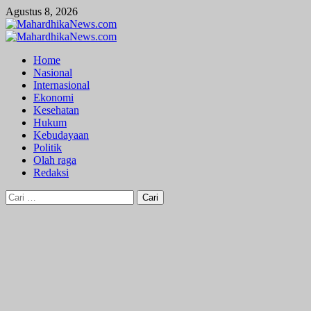
Skip
Agustus 8, 2026
to
content
Primary
Menu
Home
Nasional
Internasional
Ekonomi
Kesehatan
Hukum
Kebudayaan
Politik
Olah raga
Redaksi
Cari
untuk: