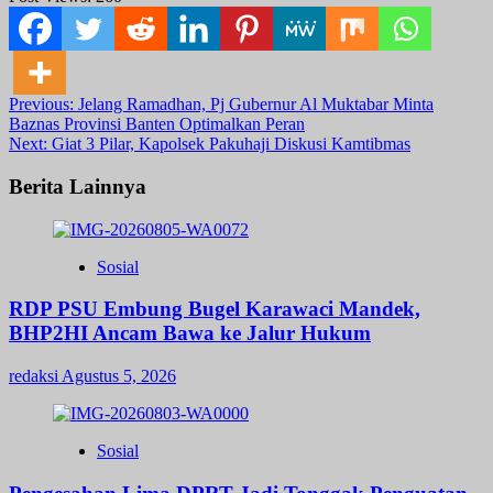
Post
Previous:
Jelang Ramadhan, Pj Gubernur Al Muktabar Minta
Baznas Provinsi Banten Optimalkan Peran
navigation
Next:
Giat 3 Pilar, Kapolsek Pakuhaji Diskusi Kamtibmas
Berita Lainnya
Sosial
RDP PSU Embung Bugel Karawaci Mandek,
BHP2HI Ancam Bawa ke Jalur Hukum
redaksi
Agustus 5, 2026
Sosial