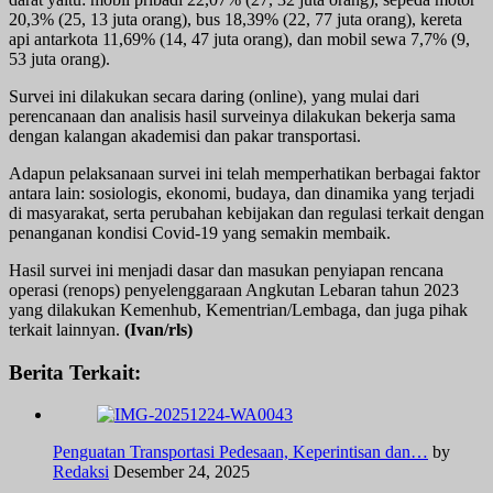
20,3% (25, 13 juta orang), bus 18,39% (22, 77 juta orang), kereta
api antarkota 11,69% (14, 47 juta orang), dan mobil sewa 7,7% (9,
53 juta orang).
Survei ini dilakukan secara daring (online), yang mulai dari
perencanaan dan analisis hasil surveinya dilakukan bekerja sama
dengan kalangan akademisi dan pakar transportasi.
Adapun pelaksanaan survei ini telah memperhatikan berbagai faktor
antara lain: sosiologis, ekonomi, budaya, dan dinamika yang terjadi
di masyarakat, serta perubahan kebijakan dan regulasi terkait dengan
penanganan kondisi Covid-19 yang semakin membaik.
Hasil survei ini menjadi dasar dan masukan penyiapan rencana
operasi (renops) penyelenggaraan Angkutan Lebaran tahun 2023
yang dilakukan Kemenhub, Kementrian/Lembaga, dan juga pihak
terkait lainnyan.
(Ivan/rls)
Berita Terkait:
Penguatan Transportasi Pedesaan, Keperintisan dan…
by
Redaksi
Desember 24, 2025