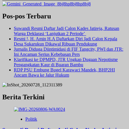
Pos-pos Terbaru
Suwandi Resmi Daftar Jadi Calon Kades Jatireja, Ratusan
Warga Deklarasi ‘Lanjutkan 2 Periode’
Resmi !, H. Amin H.A Daftarkan Diri Jadi Calon Kepala
Desa Sukarukun Dikawal Ribuan Pendukung
Jurnalis Diduga Diintimidasi di FIF Tangcity, PWI dan JTR:
Ini Ancaman Serius Kebebasan Pers
Klarifikasi ke DPMPD, JTR Ungkap Dugaan Nepotisme
Pengangkatan Kaur di Buaran Bambu
RDP PSU Embung Bugel Karawaci Mandek, BHP2HI
Ancam Bawa ke Jalur Hukum
Berita Terkini
Politik