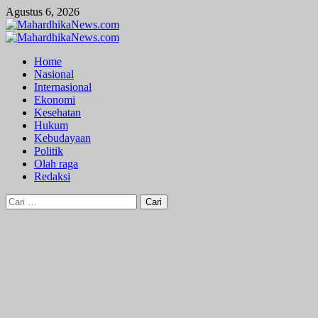
Skip
Agustus 6, 2026
to
content
Primary
Menu
Home
Nasional
Internasional
Ekonomi
Kesehatan
Hukum
Kebudayaan
Politik
Olah raga
Redaksi
Cari
untuk: