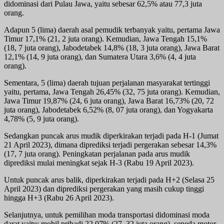
didominasi dari Pulau Jawa, yaitu sebesar 62,5% atau 77,3 juta
orang.
Adapun 5 (lima) daerah asal pemudik terbanyak yaitu, pertama Jawa
Timur 17,1% (21, 2 juta orang). Kemudian, Jawa Tengah 15,1%
(18, 7 juta orang), Jabodetabek 14,8% (18, 3 juta orang), Jawa Barat
12,1% (14, 9 juta orang), dan Sumatera Utara 3,6% (4, 4 juta
orang).
Sementara, 5 (lima) daerah tujuan perjalanan masyarakat tertinggi
yaitu, pertama, Jawa Tengah 26,45% (32, 75 juta orang). Kemudian,
Jawa Timur 19,87% (24, 6 juta orang), Jawa Barat 16,73% (20, 72
juta orang), Jabodetabek 6,52% (8, 07 juta orang), dan Yogyakarta
4,78% (5, 9 juta orang).
Sedangkan puncak arus mudik diperkirakan terjadi pada H-1 (Jumat
21 April 2023), dimana diprediksi terjadi pergerakan sebesar 14,3%
(17, 7 juta orang). Peningkatan perjalanan pada arus mudik
diprediksi mulai meningkat sejak H-3 (Rabu 19 April 2023).
Untuk puncak arus balik, diperkirakan terjadi pada H+2 (Selasa 25
April 2023) dan diprediksi pergerakan yang masih cukup tinggi
hingga H+3 (Rabu 26 April 2023).
Selanjutnya, untuk pemilihan moda transportasi didominasi moda
darat yaitu: mobil pribadi 22,07% (27, 32 juta orang), sepeda motor