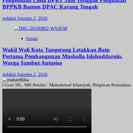
Pengesahan Lima DPRT Jadi Tonggak Penguatan
BPPKB Banten DPAC Karang Tengah
redaksi
Agustus 2, 2026
Sosial
Wakil Wali Kota Tangerang Letakkan Batu
Pertama Pembangunan Musholla Islahuddaroin,
Warga Sambut Antusias
redaksi
Agustus 2, 2026
 SH., MH Pendiri : Muhammad Irfansyah, Pimpinan Perusahaan : Deni A