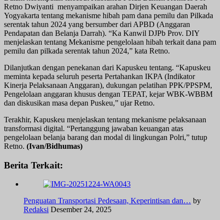
Retno Dwiyanti menyampaikan arahan Dirjen Keuangan Daerah
Yogyakarta tentang mekanisme hibah pam dana pemilu dan Pilkada
serentak tahun 2024 yang bersumber dari APBD (Anggaran
Pendapatan dan Belanja Darrah). “Ka Kanwil DJPb Prov. DIY
menjelaskan tentang Mekanisme pengelolaan hibah terkait dana pam
pemilu dan pilkada serentak tahun 2024,” kata Retno.
Dilanjutkan dengan penekanan dari Kapuskeu tentang. “Kapuskeu
meminta kepada seluruh peserta Pertahankan IKPA (Indikator
Kinerja Pelaksanaan Anggaran), dukungan pelatihan PPK/PPSPM,
Pengelolaan anggaran khusus dengan TEPAT, kejar WBK-WBBM
dan diskusikan masa depan Puskeu,” ujar Retno.
Terakhir, Kapuskeu menjelaskan tentang mekanisme pelaksanaan
transformasi digital. “Pertanggung jawaban keuangan atas
pengelolaan belanja barang dan modal di lingkungan Polri,” tutup
Retno.
(Ivan/Bidhumas)
Berita Terkait:
Penguatan Transportasi Pedesaan, Keperintisan dan…
by
Redaksi
Desember 24, 2025