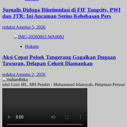
Jurnalis Diduga Diintimidasi di FIF Tangcity, PWI
dan JTR: Ini Ancaman Serius Kebebasan Pers
redaksi
Agustus 5, 2026
Hukum
Aksi Cepat Polsek Tangerang Gagalkan Dugaan
Tawuran, Delapan Celurit Diamankan
redaksi
Agustus 2, 2026
Goni SH., MH Pendiri : Muhammad Irfansyah, Pimpinan Perusahaan : De