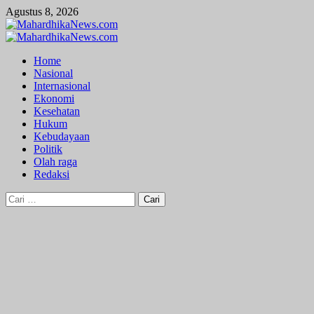
Skip
Agustus 8, 2026
to
content
Primary
Menu
Home
Nasional
Internasional
Ekonomi
Kesehatan
Hukum
Kebudayaan
Politik
Olah raga
Redaksi
Cari
untuk: