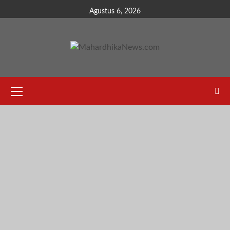
Skip
Agustus 6, 2026
to
content
Primary
Menu