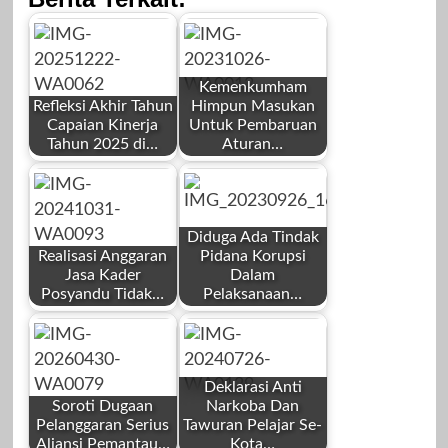
Kemenkumham
Refleksi Akhir Tahun
Himpun Masukan
Capaian Kinerja
Untuk Pembaruan
Tahun 2025 di…
Aturan…
by
by
Redaksi
Redaksi
Diduga Ada Tindak
Realisasi Anggaran
Pidana Korupsi
Jasa Kader
Dalam
Posyandu Tidak…
Pelaksanaan…
by
by
Desember 22,
Oktober 26, 2023
Redaksi
Redaksi
2025
Deklarasi Anti
Soroti Dugaan
Narkoba Dan
Pelanggaran Serius
Tawuran Pelajar Se-
Aliansi Pemantau…
Kota…