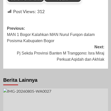
by
by
Oktober 31, 2024
September 26,
Post Views:
312
Redaksi
Redaksi
2023
Post
Previous:
MAN 1 Bogor Kalahkan MAN Nurul Furqon dalam
navigation
Posisma Kabupaten Bogor
April 30, 2026
Juli 26, 2024
Next:
Pj Sekda Provinsi Banten M Tranggono: Isra Miraj
Perkuat Aqidah dan Akhlak
Berita Lainnya