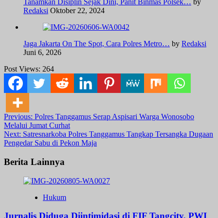
Tanamkan Disiplin Sejak Dini, Panit Binmas Polsek…
by
Redaksi
Oktober 22, 2024
Jaga Jakarta On The Spot, Cara Polres Metro…
by
Redaksi
Juni 6, 2026
Post Views:
264
Post
Previous:
Polres Tanggamus Serap Aspisari Warga Wonosobo
Melalui Jumat Curhat
navigation
Next:
Satresnarkoba Polres Tanggamus Tangkap Tersangka Dugaan
Pengedar Sabu di Pekon Maja
Berita Lainnya
Hukum
Jurnalis Diduga Diintimidasi di FIF Tangcity, PWI