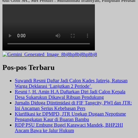
Goni SH., MH Pendiri : Muhammad Irfansyah, Pimpinan Perusahaan : De
Pos-pos Terbaru
Suwandi Resmi Daftar Jadi Calon Kades Jatireja, Ratusan
Warga Deklarasi ‘Lanjutkan 2 Periode’
Resmi !, H. Amin H.A Daftarkan Diri Jadi Calon Kepala
Desa Sukarukun Dikawal Ribuan Pendukung
Jurnalis Diduga Diintimidasi di FIF Tangcity, PWI dan JTR:
Ini Ancaman Serius Kebebasan Pers
Klarifikasi ke DPMPD, JTR Ungkap Dugaan Nepotisme
Pengangkatan Kaur di Buaran Bambu
RDP PSU Embung Bugel Karawaci Mandek, BHP2HI
Ancam Bawa ke Jalur Hukum