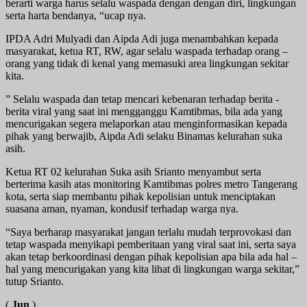
berarti warga harus selalu waspada dengan dengan diri, lingkungan
serta harta bendanya, “ucap nya.
IPDA Adri Mulyadi dan Aipda Adi juga menambahkan kepada
masyarakat, ketua RT, RW, agar selalu waspada terhadap orang –
orang yang tidak di kenal yang memasuki area lingkungan sekitar
kita.
” Selalu waspada dan tetap mencari kebenaran terhadap berita -
berita viral yang saat ini mengganggu Kamtibmas, bila ada yang
mencurigakan segera melaporkan atau menginformasikan kepada
pihak yang berwajib, Aipda Adi selaku Binamas kelurahan suka
asih.
Ketua RT 02 kelurahan Suka asih Srianto menyambut serta
berterima kasih atas monitoring Kamtibmas polres metro Tangerang
kota, serta siap membantu pihak kepolisian untuk menciptakan
suasana aman, nyaman, kondusif terhadap warga nya.
“Saya berharap masyarakat jangan terlalu mudah terprovokasi dan
tetap waspada menyikapi pemberitaan yang viral saat ini, serta saya
akan tetap berkoordinasi dengan pihak kepolisian apa bila ada hal –
hal yang mencurigakan yang kita lihat di lingkungan warga sekitar,”
tutup Srianto.
(
Jun
)