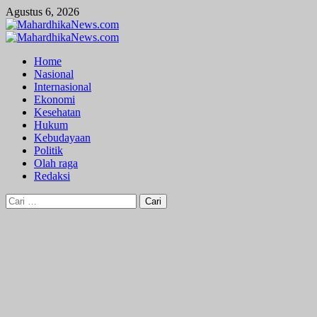
Skip
Agustus 6, 2026
to
content
Primary
Menu
Home
Nasional
Internasional
Ekonomi
Kesehatan
Hukum
Kebudayaan
Politik
Olah raga
Redaksi
Cari
untuk: