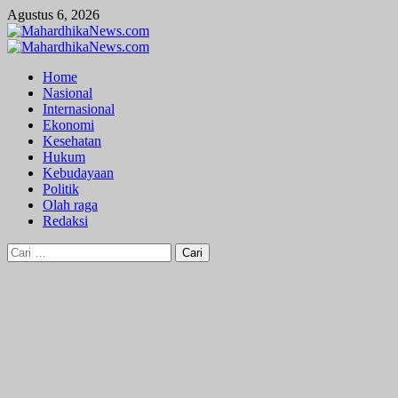
Skip
Agustus 6, 2026
to
content
Primary
Menu
Home
Nasional
Internasional
Ekonomi
Kesehatan
Hukum
Kebudayaan
Politik
Olah raga
Redaksi
Cari
untuk: