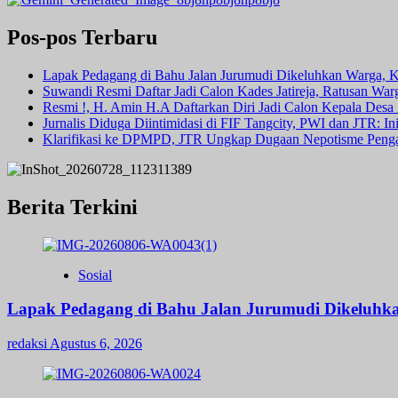
Pos-pos Terbaru
Lapak Pedagang di Bahu Jalan Jurumudi Dikeluhkan Warga, 
Suwandi Resmi Daftar Jadi Calon Kades Jatireja, Ratusan War
Resmi !, H. Amin H.A Daftarkan Diri Jadi Calon Kepala Des
Jurnalis Diduga Diintimidasi di FIF Tangcity, PWI dan JTR: I
Klarifikasi ke DPMPD, JTR Ungkap Dugaan Nepotisme Peng
Berita Terkini
Sosial
Lapak Pedagang di Bahu Jalan Jurumudi Dikeluhk
redaksi
Agustus 6, 2026