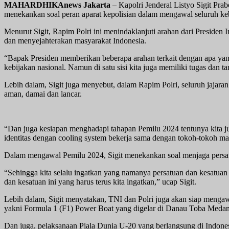
MAHARDHIKAnews Jakarta
– Kapolri Jenderal Listyo Sigit Pra
menekankan soal peran aparat kepolisian dalam mengawal seluruh ke
Menurut Sigit, Rapim Polri ini menindaklanjuti arahan dari Presid
dan menyejahterakan masyarakat Indonesia.
“Bapak Presiden memberikan beberapa arahan terkait dengan apa yan
kebijakan nasional. Namun di satu sisi kita juga memiliki tugas dan
Lebih dalam, Sigit juga menyebut, dalam Rapim Polri, seluruh jajar
aman, damai dan lancar.
“Dan juga kesiapan menghadapi tahapan Pemilu 2024 tentunya kita ju
identitas dengan cooling system bekerja sama dengan tokoh-tokoh mas
Dalam mengawal Pemilu 2024, Sigit menekankan soal menjaga persa
“Sehingga kita selalu ingatkan yang namanya persatuan dan kesatua
dan kesatuan ini yang harus terus kita ingatkan,” ucap Sigit.
Lebih dalam, Sigit menyatakan, TNI dan Polri juga akan siap menga
yakni Formula 1 (F1) Power Boat yang digelar di Danau Toba Medan
Dan juga, pelaksanaan Piala Dunia U-20 yang berlangsung di Indones