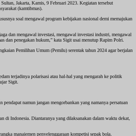
ultan, Jakarta, Kamis, 9 Februari 2023. Kegiatan tersebut
syarakat (kamtibmas).
khususnya soal mengawal program kebijakan nasional demi memajukan
aga dan mengawal investasi, mengawal investasi industri, mengawal
bmas dan penegakan hukum,” kata Sigit usai menutup Rapim Polri.
angkaian Pemilihan Umum (Pemilu) serentak tahun 2024 agar berjalan
am terjadinya polarisasi atau hal-hal yang mengarah ke politik
jar Sigit.
edaan pendapat namun jangan mengorbankan yang namanya persatuan
an di Indonesia. Diantaranya yang dilaksanakan dalam waktu dekat,
m rangka manajemen penyelenggaraan kompetisi sepak bola.