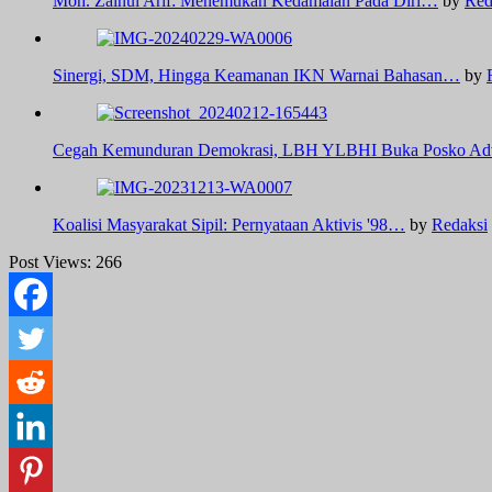
Moh. Zainul Arif: Menemukan Kedamaian Pada Diri…
by
Red
Sinergi, SDM, Hingga Keamanan IKN Warnai Bahasan…
by
Cegah Kemunduran Demokrasi, LBH YLBHI Buka Posko Ad
Koalisi Masyarakat Sipil: Pernyataan Aktivis '98…
by
Redaksi
Post Views:
266