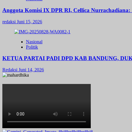
Anggota Komisi IX DPR RI, Cellica Nurrachadiana: 
redaksi
Juni 15, 2026
Nasional
Politik
KETUA PARTAI PADI DPD KAB BANDUNG, D
Redaksi
Juni 14, 2026