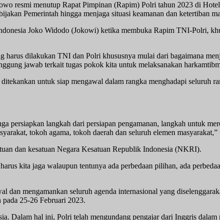
bowo resmi menutup Rapat Pimpinan (Rapim) Polri tahun 2023 di Hotel S
bijakan Pemerintah hingga menjaga situasi keamanan dan ketertiban ma
en Indonesia Joko Widodo (Jokowi) ketika membuka Rapim TNI-Polri, 
g harus dilakukan TNI dan Polri khususnya mulai dari bagaimana menj
 tanggung jawab terkait tugas pokok kita untuk melaksanakan harkamti
an ditekankan untuk siap mengawal dalam rangka menghadapi seluruh r
ga persiapkan langkah dari persiapan pengamanan, langkah untuk mered
yarakat, tokoh agama, tokoh daerah dan seluruh elemen masyarakat,” u
tuan dan kesatuan Negara Kesatuan Republik Indonesia (NKRI).
n harus kita jaga walaupun tentunya ada perbedaan pilihan, ada perb
wal dan mengamankan seluruh agenda internasional yang diselenggarak
 pada 25-26 Februari 2023.
ia. Dalam hal ini, Polri telah mengundang pengajar dari Inggris dala