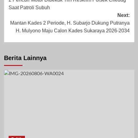
navigation
Saat Patroli Subuh
November 10,
September 21,
Next:
Mantan Kades 2 Periode, H. Subarjo Dukung Putranya
2023
2023
H. Mulyono Maju Calon Kades Sukaraya 2026-2034
Berita Lainnya