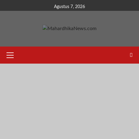
Skip
Agustus 7, 2026
to
content
Primary
Menu