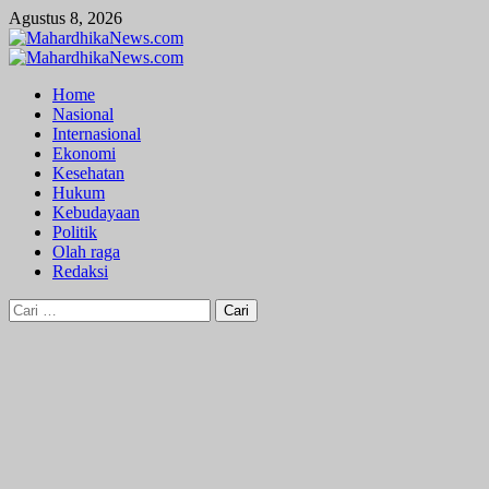
Skip
Agustus 8, 2026
to
content
Primary
Menu
Home
Nasional
Internasional
Ekonomi
Kesehatan
Hukum
Kebudayaan
Politik
Olah raga
Redaksi
Cari
untuk: