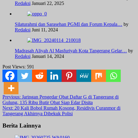
Redaksi
Januari 22, 2025
Silaturahmi dan Sarasehan PGMI dan Forum Kepala…
by
Redaksi
Juni 11, 2024
Madrasah Aliyah Al Masfuriyah Kota Tangerang Gelar…
by
Redaksi
Januari 14, 2024
Post Views:
591
Post
Previous:
Jaringan Pengedar Obat Daftar G di Tangerang di
Gulung, 135 Ribu Butir Obat Siap Edar Disita
navigation
Next:
20 Kali Bobol Rumah Kosong, Residivis Curanmor di
Tangerang Akhirnya Dibekuk Polisi
Berita Lainnya