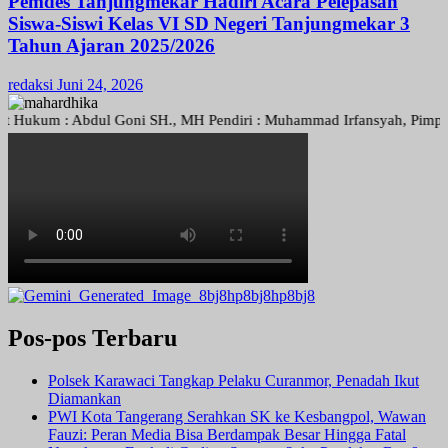
Pemdes Tanjungmekar Hadiri Acara Pelepasan
Siswa-Siswi Kelas VI SD Negeri Tanjungmekar 3
Tahun Ajaran 2025/2026
redaksi
Juni 24, 2026
kum : Abdul Goni SH., MH Pendiri : Muhammad Irfansyah, Pimpinan Per
Pos-pos Terbaru
Polsek Karawaci Tangkap Pelaku Curanmor, Penadah Ikut
Diamankan
PWI Kota Tangerang Serahkan SK ke Kesbangpol, Wawan
Fauzi: Peran Media Bisa Berdampak Besar Hingga Fatal