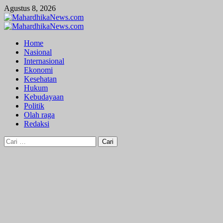
Skip
Agustus 8, 2026
to
content
Primary
Menu
Home
Nasional
Internasional
Ekonomi
Kesehatan
Hukum
Kebudayaan
Politik
Olah raga
Redaksi
Cari
untuk: