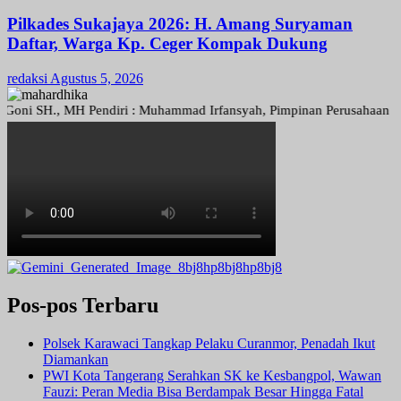
Pilkades Sukajaya 2026: H. Amang Suryaman
Daftar, Warga Kp. Ceger Kompak Dukung
redaksi
Agustus 5, 2026
SH., MH Pendiri : Muhammad Irfansyah, Pimpinan Perusahaan : Deni Ar
Pos-pos Terbaru
Polsek Karawaci Tangkap Pelaku Curanmor, Penadah Ikut
Diamankan
PWI Kota Tangerang Serahkan SK ke Kesbangpol, Wawan
Fauzi: Peran Media Bisa Berdampak Besar Hingga Fatal