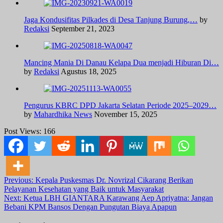
Jaga Kondusifitas Pilkades di Desa Tanjung Burung,…
by
Redaksi
September 21, 2023
Mancing Mania Di Danau Kelapa Dua menjadi Hiburan Di…
by
Redaksi
Agustus 18, 2025
Pengurus KBRC DPD Jakarta Selatan Periode 2025–2029…
by
Mahardhika News
November 15, 2025
Post Views:
166
Post
Previous:
Kepala Puskesmas Dr. Novrizal Cikarang Berikan
Pelayanan Kesehatan yang Baik untuk Masyarakat
navigation
Next:
Ketua LBH GIANTARA Karawang Aep Apriyatna: Jangan
Bebani KPM Bansos Dengan Pungutan Biaya Apapun