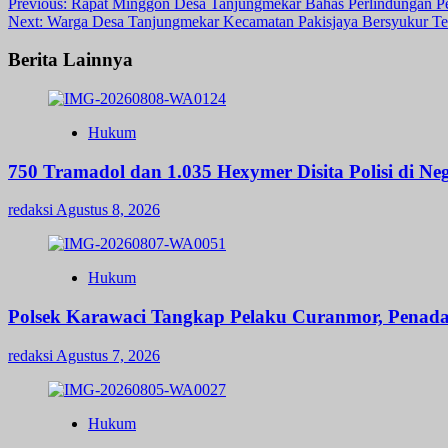
Post
Previous:
Rapat Minggon Desa Tanjungmekar Bahas Perlindungan 
Next:
Warga Desa Tanjungmekar Kecamatan Pakisjaya Bersyukur Ter
navigation
Berita Lainnya
Hukum
750 Tramadol dan 1.035 Hexymer Disita Polisi di Neg
redaksi
Agustus 8, 2026
Hukum
Polsek Karawaci Tangkap Pelaku Curanmor, Penad
redaksi
Agustus 7, 2026
Hukum