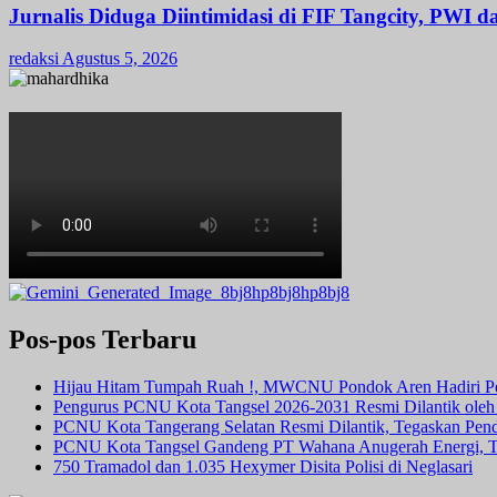
Jurnalis Diduga Diintimidasi di FIF Tangcity, PWI 
redaksi
Agustus 5, 2026
Pos-pos Terbaru
Hijau Hitam Tumpah Ruah !, MWCNU Pondok Aren Hadiri P
Pengurus PCNU Kota Tangsel 2026-2031 Resmi Dilantik ole
PCNU Kota Tangerang Selatan Resmi Dilantik, Tegaskan Pe
PCNU Kota Tangsel Gandeng PT Wahana Anugerah Energi, Te
750 Tramadol dan 1.035 Hexymer Disita Polisi di Neglasari