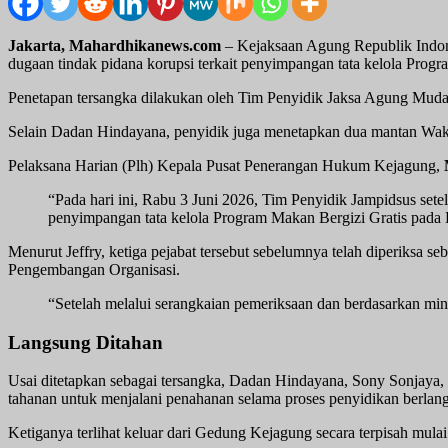
Jakarta, Mahardhikanews.com
– Kejaksaan Agung Republik Indon
dugaan tindak pidana korupsi terkait penyimpangan tata kelola Pr
Penetapan tersangka dilakukan oleh Tim Penyidik Jaksa Agung Muda 
Selain Dadan Hindayana, penyidik juga menetapkan dua mantan Wa
Pelaksana Harian (Plh) Kepala Pusat Penerangan Hukum Kejagung,
“Pada hari ini, Rabu 3 Juni 2026, Tim Penyidik Jampidsus set
penyimpangan tata kelola Program Makan Bergizi Gratis pada 
Menurut Jeffry, ketiga pejabat tersebut sebelumnya telah diperiks
Pengembangan Organisasi.
“Setelah melalui serangkaian pemeriksaan dan berdasarkan min
Langsung Ditahan
Usai ditetapkan sebagai tersangka, Dadan Hindayana, Sony Sonjay
tahanan untuk menjalani penahanan selama proses penyidikan berlan
Ketiganya terlihat keluar dari Gedung Kejagung secara terpisah mula