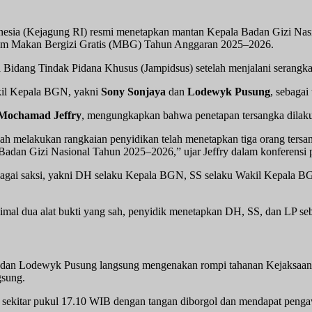
esia (Kejagung RI) resmi menetapkan mantan Kepala Badan Gizi Na
ogram Makan Bergizi Gratis (MBG) Tahun Anggaran 2025–2026.
Bidang Tindak Pidana Khusus (Jampidsus) setelah menjalani serangka
kil Kepala BGN, yakni
Sony Sonjaya
dan
Lodewyk Pusung
, sebagai
Mochamad Jeffry
, mengungkapkan bahwa penetapan tersangka dilakuk
elah melakukan rangkaian penyidikan telah menetapkan tiga orang tersa
Badan Gizi Nasional Tahun 2025–2026,” ujar Jeffry dalam konferensi 
a sebagai saksi, yakni DH selaku Kepala BGN, SS selaku Wakil Kepal
imal dua alat bukti yang sah, penyidik menetapkan DH, SS, dan LP seb
a, dan Lodewyk Pusung langsung mengenakan rompi tahanan Kejaksaan
gsung.
i sekitar pukul 17.10 WIB dengan tangan diborgol dan mendapat pengaw