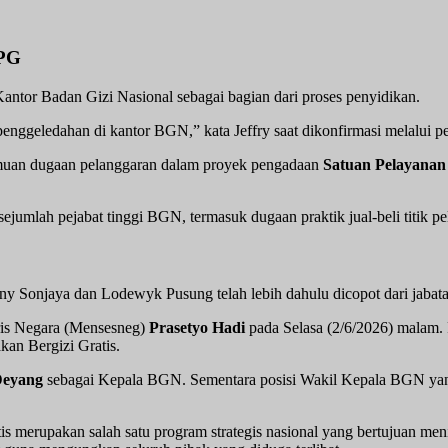
PPG
ntor Badan Gizi Nasional sebagai bagian dari proses penyidikan.
ggeledahan di kantor BGN,” kata Jeffry saat dikonfirmasi melalui pe
temuan dugaan pelanggaran dalam proyek pengadaan
Satuan Pelayanan
jumlah pejabat tinggi BGN, termasuk dugaan praktik jual-beli titik 
y Sonjaya dan Lodewyk Pusung telah lebih dahulu dicopot dari jabat
ris Negara (Mensesneg)
Prasetyo Hadi
pada Selasa (2/6/2026) malam. 
kan Bergizi Gratis.
Deyang
sebagai Kepala BGN. Sementara posisi Wakil Kepala BGN yang
s merupakan salah satu program strategis nasional yang bertujuan men