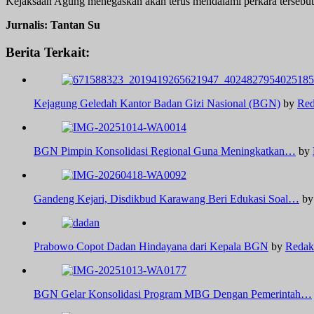
Kejaksaan Agung menegaskan akan terus mendalami perkara tersebut 
Jurnalis: Tantan Su
Berita Terkait:
Kejagung Geledah Kantor Badan Gizi Nasional (BGN)
by
Red
BGN Pimpin Konsolidasi Regional Guna Meningkatkan…
by
Gandeng Kejari, Disdikbud Karawang Beri Edukasi Soal…
b
Prabowo Copot Dadan Hindayana dari Kepala BGN
by
Redak
BGN Gelar Konsolidasi Program MBG Dengan Pemerintah…