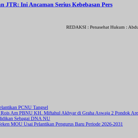
dan JTR: Ini Ancaman Serius Kebebasan Pers
REDAKSI : Penasehat Hukum : Abdul Goni SH.,
elantikan PCNU Tangsel
h Rois Am PBNU KH. Miftahul Akhyar di Graha Aswaja 2 Pondok Ar
ndidikan Sebagai DNA NU
ken MOU Usai Pelantikan Pengurus Baru Periode 2026-2031