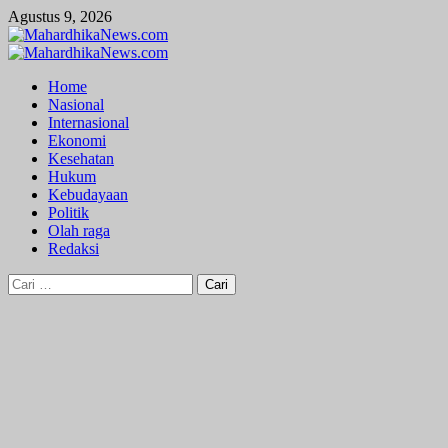
Skip
Agustus 9, 2026
to
content
Primary
Menu
Home
Nasional
Internasional
Ekonomi
Kesehatan
Hukum
Kebudayaan
Politik
Olah raga
Redaksi
Cari
untuk: