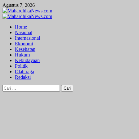
Skip
Agustus 7, 2026
to
content
Primary
Menu
Home
Nasional
Internasional
Ekonomi
Kesehatan
Hukum
Kebudayaan
Politik
Olah raga
Redaksi
Cari
untuk: