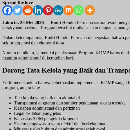
Spread the love
Jakarta, 26 Mei 2026
— Endri Hendra Permana secara resmi menyat
kerakyatan nasional. Program tersebut dinilai sejalan dengan seman
Dalam keterangannya, Endri Hendra Permana menegaskan bahwa pada 
sektor koperasi dan ekonomi desa.
Namun demikian, ia menilai pelaksanaan Program KDMP harus dijalank
maupun administratif di kemudian hari.
Dorong Tata Kelola yang Baik dan Transp
Endri menekankan bahwa keberhasilan implementasi KDMP sangat berg
program, antara lain:
Tata kelola yang baik dan akuntabel
Transparansi anggaran dan sumber pendanaan secara terbuka
Kesiapan administrasi dan perizinan
Legalitas lahan yang jelas
Kapasitas SDM pengelola koperasi
Sistem pengawasan yang efektif dan berkelanjutan
Mitigasi risiko hukum dan administrasi sejak awal