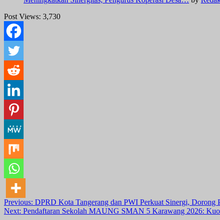
Post Views:
3,730
Post
Previous:
DPRD Kota Tangerang dan PWI Perkuat Sinergi, Dorong Pro
Next:
Pendaftaran Sekolah MAUNG SMAN 5 Karawang 2026: Kuota, 
navigation