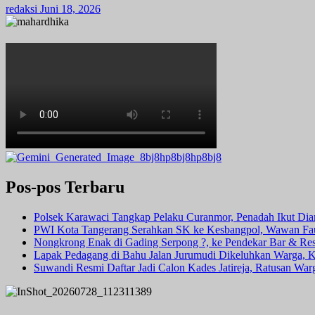
redaksi
Juni 18, 2026
Pos-pos Terbaru
Polsek Karawaci Tangkap Pelaku Curanmor, Penadah Ikut Di
PWI Kota Tangerang Serahkan SK ke Kesbangpol, Wawan Fauz
Nongkrong Enak di Gading Serpong ?, ke Pendekar Bar & Rest
Lapak Pedagang di Bahu Jalan Jurumudi Dikeluhkan Warga, 
Suwandi Resmi Daftar Jadi Calon Kades Jatireja, Ratusan War