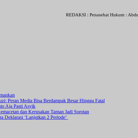
REDAKSI : Penasehat Hukum : Abdul Goni SH.,
amankan
i: Peran Media Bisa Berdampak Besar Hingga Fatal
o Aja Pasti Asyik
Kemacetan dan Kerusakan Taman Jadi Sorotan
ga Deklarasi ‘Lanjutkan 2 Periode’