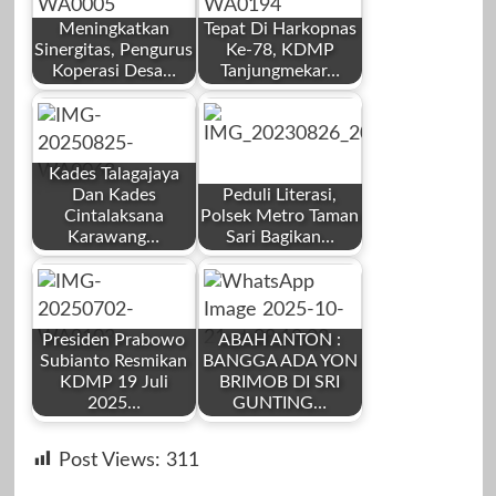
Meningkatkan
Tepat Di Harkopnas
Sinergitas, Pengurus
Ke-78, KDMP
Koperasi Desa…
Tanjungmekar…
by
by
Redaksi
Redaksi
Kades Talagajaya
Dan Kades
Peduli Literasi,
Cintalaksana
Polsek Metro Taman
Karawang…
Sari Bagikan…
by
by
Agustus 16, 2025
Juli 12, 2025
Redaksi
Redaksi
Presiden Prabowo
ABAH ANTON :
Subianto Resmikan
BANGGA ADA YON
KDMP 19 Juli
BRIMOB DI SRI
2025…
GUNTING…
by
by
Agustus 25, 2025
Agustus 26, 2023
Post Views:
311
Redaksi
Redaksi