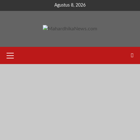
Skip
Agustus 8, 2026
to
content
Primary
Menu