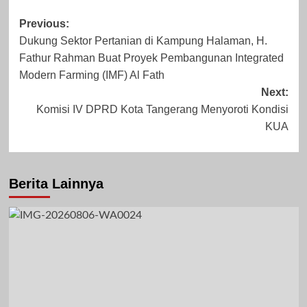
Post
Previous:
Dukung Sektor Pertanian di Kampung Halaman, H.
navigation
Fathur Rahman Buat Proyek Pembangunan Integrated
Juli 2, 2025
Oktober 21, 2025
Modern Farming (IMF) Al Fath
Next:
Komisi IV DPRD Kota Tangerang Menyoroti Kondisi
KUA
Berita Lainnya