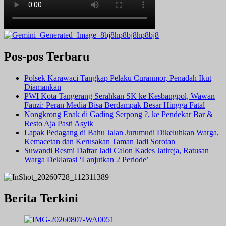
Pos-pos Terbaru
Polsek Karawaci Tangkap Pelaku Curanmor, Penadah Ikut
Diamankan
PWI Kota Tangerang Serahkan SK ke Kesbangpol, Wawan
Fauzi: Peran Media Bisa Berdampak Besar Hingga Fatal
Nongkrong Enak di Gading Serpong ?, ke Pendekar Bar &
Resto Aja Pasti Asyik
Lapak Pedagang di Bahu Jalan Jurumudi Dikeluhkan Warga,
Kemacetan dan Kerusakan Taman Jadi Sorotan
Suwandi Resmi Daftar Jadi Calon Kades Jatireja, Ratusan
Warga Deklarasi ‘Lanjutkan 2 Periode’
Berita Terkini