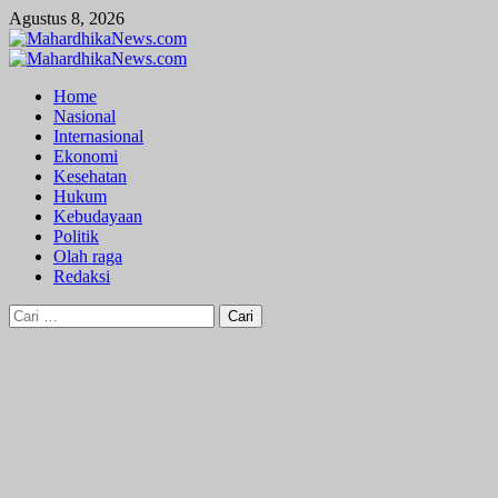
Skip
Agustus 8, 2026
to
content
Primary
Menu
Home
Nasional
Internasional
Ekonomi
Kesehatan
Hukum
Kebudayaan
Politik
Olah raga
Redaksi
Cari
untuk: