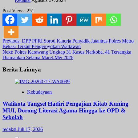
Redaksi
Agustus 27, 2024
Post Views:
251
Post
Previous:
DPP PPRI Soroti Kinerja Penyidik Jatantras Polres Metro
Bekasi Terkait Pengeroyokan Wartawan
navigation
Next:
Polres Karawang Ungkap 31 Kasus Narkoba, 41 Tersangka
Diamankan Selama Maret-Mei 2026
Berita Lainnya
Kebudayaan
Walikota Tangsel Hadiri Pengajian Kitab Kuning
MUI, Dorong Literasi Agama Hingga ke OPD &
Sekolah
redaksi
Juli 17, 2026