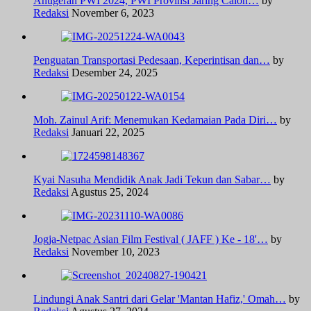
Anugerah PWI 2024, PWI Provinsi Jaring Calon…
by
Redaksi
November 6, 2023
Penguatan Transportasi Pedesaan, Keperintisan dan…
by
Redaksi
Desember 24, 2025
Moh. Zainul Arif: Menemukan Kedamaian Pada Diri…
by
Redaksi
Januari 22, 2025
Kyai Nasuha Mendidik Anak Jadi Tekun dan Sabar…
by
Redaksi
Agustus 25, 2024
Jogja-Netpac Asian Film Festival ( JAFF ) Ke - 18'…
by
Redaksi
November 10, 2023
Lindungi Anak Santri dari Gelar 'Mantan Hafiz,' Omah…
by