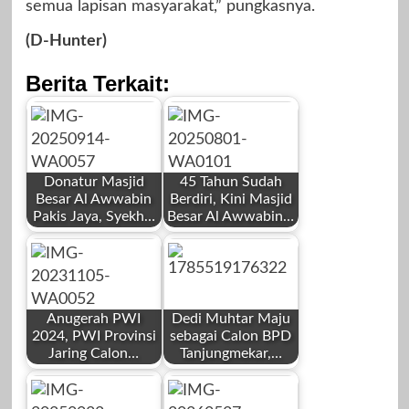
semua lapisan masyarakat,” pungkasnya.
(D-Hunter)
Berita Terkait:
Donatur Masjid
45 Tahun Sudah
Besar Al Awwabin
Berdiri, Kini Masjid
Pakis Jaya, Syekh…
Besar Al Awwabin…
by
by
Redaksi
Redaksi
Anugerah PWI
Dedi Muhtar Maju
2024, PWI Provinsi
sebagai Calon BPD
Jaring Calon…
Tanjungmekar,…
by
by
September 15,
Agustus 1, 2025
Redaksi
Redaksi