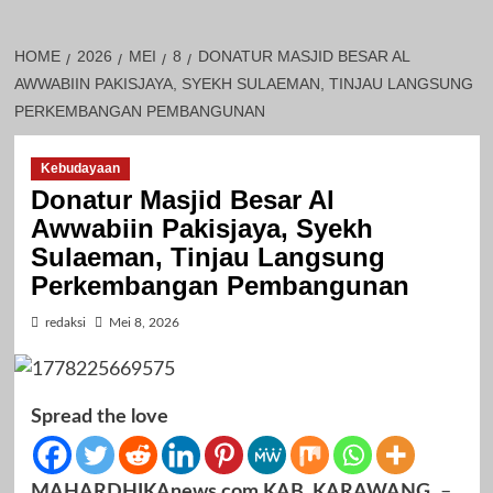
HOME
2026
MEI
8
DONATUR MASJID BESAR AL
AWWABIIN PAKISJAYA, SYEKH SULAEMAN, TINJAU LANGSUNG
PERKEMBANGAN PEMBANGUNAN
Kebudayaan
Donatur Masjid Besar Al
Awwabiin Pakisjaya, Syekh
Sulaeman, Tinjau Langsung
Perkembangan Pembangunan
redaksi
Mei 8, 2026
Spread the love
MAHARDHIKAnews.com KAB. KARAWANG,
–