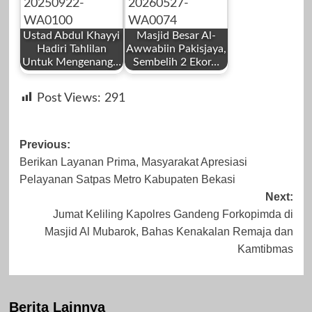
2025
Ustad Abdul Khayyi
Masjid Besar Al-
Hadiri Tahlilan
Awwabiin Pakisjaya,
Untuk Mengenang…
Sembelih 2 Ekor…
by
by
November 6,
Juli 31, 2026
Post Views:
291
Redaksi
Redaksi
2023
Post
Previous:
Berikan Layanan Prima, Masyarakat Apresiasi
navigation
Pelayanan Satpas Metro Kabupaten Bekasi
September 22,
Mei 27, 2026
Next:
Jumat Keliling Kapolres Gandeng Forkopimda di
2025
Masjid Al Mubarok, Bahas Kenakalan Remaja dan
Kamtibmas
Berita Lainnya