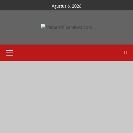
Skip
Agustus 6, 2026
to
content
Primary
Menu