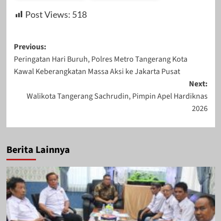
by
by
Oktober 14, 2023
Agustus 17, 2024
Post Views:
518
Redaksi
Redaksi
Post
Previous:
Peringatan Hari Buruh, Polres Metro Tangerang Kota
navigation
Kawal Keberangkatan Massa Aksi ke Jakarta Pusat
Desember 21,
Agustus 21, 2023
Next:
Walikota Tangerang Sachrudin, Pimpin Apel Hardiknas
2023
2026
Berita Lainnya