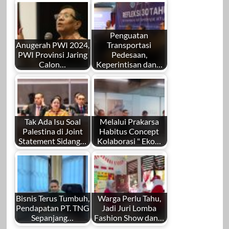
Penguatan
Anugerah PWI 2024,
Transportasi
PWI Provinsi Jaring
Pedesaan,
Calon…
Keperintisan dan…
by
by
Redaksi
Redaksi
Tak Ada Isu Soal
Melalui Prakarsa
Palestina di Joint
Habitus Concept
Statement Sidang…
Kolaborasi " Eko…
by
by
November 6, 2023
Desember 24,
Redaksi
Redaksi
2025
Bisnis Terus Tumbuh,
Warga Perlu Tahu,
Pendapatan PT. TNG
Jadi Juri Lomba
Sepanjang…
Fashion Show dan…