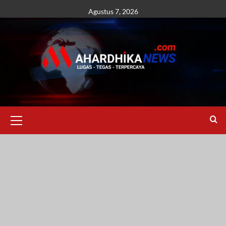
Skip
Agustus 7, 2026
to
content
Primary
Menu