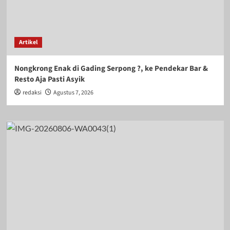
Artikel
Nongkrong Enak di Gading Serpong ?, ke Pendekar Bar &
Resto Aja Pasti Asyik
redaksi
Agustus 7, 2026