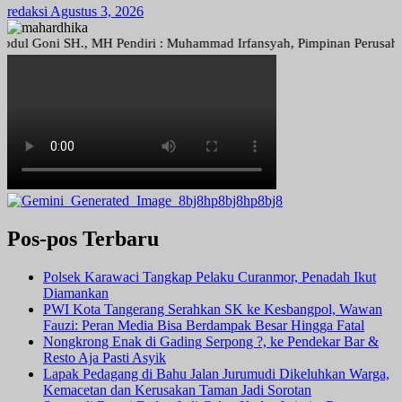
redaksi
Agustus 3, 2026
Goni SH., MH Pendiri : Muhammad Irfansyah, Pimpinan Perusahaan : De
Pos-pos Terbaru
Polsek Karawaci Tangkap Pelaku Curanmor, Penadah Ikut
Diamankan
PWI Kota Tangerang Serahkan SK ke Kesbangpol, Wawan
Fauzi: Peran Media Bisa Berdampak Besar Hingga Fatal
Nongkrong Enak di Gading Serpong ?, ke Pendekar Bar &
Resto Aja Pasti Asyik
Lapak Pedagang di Bahu Jalan Jurumudi Dikeluhkan Warga,
Kemacetan dan Kerusakan Taman Jadi Sorotan