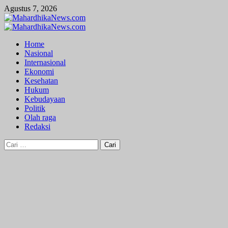
Skip
Agustus 7, 2026
to
content
Primary
Menu
Home
Nasional
Internasional
Ekonomi
Kesehatan
Hukum
Kebudayaan
Politik
Olah raga
Redaksi
Cari
untuk: