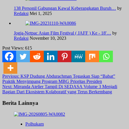
138 Personil Gabungan Kawal Keberangkatan Buruh…
by
Redaksi
Mei 1, 2025
Jogja-Netpac Asian Film Festival ( JAFF ) Ke - 18'…
by
Redaksi
November 10, 2023
Post Views:
615
Post
Previous:
KSP Dudung Abdurachman Tegaskan Siap “Babat”
Praktik Menyimpang Program MBG Prioritas Presiden
navigation
Next:
Mirranda Atelier Tampil Di SEDASA Volume 3 Menjadi
Bagian Dari Ekosistem Kolaboratif yang Terus Berkembang
Berita Lainnya
Polhukam