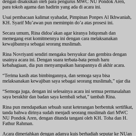
dengan disaksikan oleh para pengurus MWC NU Pondok Aren,
para tokoh agama dan hadirin yang ada di acara ini.
Usai pembacaan kalimat syahadat, Pimpinan Ponpes Al Ikhwaniah,
KH. Syarif Mu’awan pun memimpin do’a atas prosesi ini.
Secara umum, Rina didoa’akan agar kiranya Istiqomah dan
memegang erat komitmennya ini dengan cara melaksanakan
kewajibannya sebagai seorang muslimah.
Rina Novriyanti sendiri mengaku bersyukur dan gembira dengan
usainya acara ini. Dengan suara terbata-bata penuh haru
kebahagiaan, dia pun menyampaikan harapannya di akhir acara.
“Terima kasih atas bimbingannya, dan semoga saya bisa
melaksanakan kewajiban saya sebagai seorang muslimah,” ujar dia
“Semoga juga, dengan ini selesainya acara ini semua permasalahan
saya berakhir dan badan saya kembali sehat,” tambah Rina.
Rina pun mendapatkan sebuah surat keterangan berbentuk sertifikat,
tanda bahwa dirinya sudah menjadi seorang muslimah dari MWC
NU Pondok Aren, dengan ditanda tangani oleh KH. Toha dan H.
Fathur Rahman.
Acara dimeriahkan dengan adanya kuis berhadiah seputar ke NUan