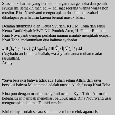
Suasana keharuan yang berbalut dengan rasa gembira dan penuh
syukur ini, semakin menjadi – jadi saat seorang wanita warga non
muslim, Rina Novriyanti mengucapkan dua kalimat syahadat
dihadapan para hadirin karena berniat masuk Islam.
Dengan dibimbing oleh Ketua Syuriah, KH. M. Toha dan saksi
Ketua Tanfidziyah MWC NU Pondok Aren, H. Fathur Rahman,
Rina Novriyanti dengan perlahan namun mantab mengikuti ucapan
Kyai Toha, melantunkan dua kalimat syahadat.
أَشْهَدُ أَنْ لَا إِلَهَ إِلَّا اللهُ وَأَشْهَدُ أَنَّ مُحَمَّدًا رَسُولُ اللهِ
(Asyhadu an laa ilaha illallah, wa asyhadu anna muhammadar
rasulullah).
Artinya:
“Saya bersaksi bahwa tidak ada Tuhan selain Allah, dan saya
bersaksi bahwa Muhammad adalah utusan Allah,” ucap Kyai Toha.
Rina pun dengan mantab mengikuti ucapan Kyai Toha. Air mata
kebahagiaan nampak menghiasi pelupuk mata Rina Novriyanti usai
mengucapkan kalimat Tauhid tersebut.
Kini dirinya sudah secara sah dan resmi memeluk agama Islam