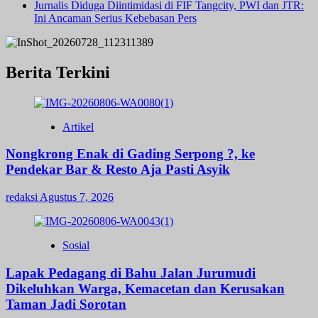
Jurnalis Diduga Diintimidasi di FIF Tangcity, PWI dan JTR:
Ini Ancaman Serius Kebebasan Pers
Berita Terkini
Artikel
Nongkrong Enak di Gading Serpong ?, ke
Pendekar Bar & Resto Aja Pasti Asyik
redaksi
Agustus 7, 2026
Sosial
Lapak Pedagang di Bahu Jalan Jurumudi
Dikeluhkan Warga, Kemacetan dan Kerusakan
Taman Jadi Sorotan