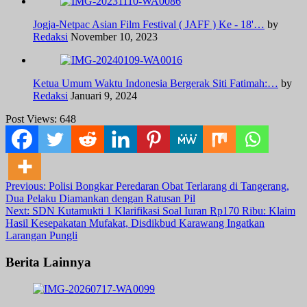
Jogja-Netpac Asian Film Festival ( JAFF ) Ke - 18'…
by
Redaksi
November 10, 2023
Ketua Umum Waktu Indonesia Bergerak Siti Fatimah:…
by
Redaksi
Januari 9, 2024
Post Views:
648
Post
Previous:
Polisi Bongkar Peredaran Obat Terlarang di Tangerang,
Dua Pelaku Diamankan dengan Ratusan Pil
navigation
Next:
SDN Kutamukti 1 Klarifikasi Soal Iuran Rp170 Ribu: Klaim
Hasil Kesepakatan Mufakat, Disdikbud Karawang Ingatkan
Larangan Pungli
Berita Lainnya