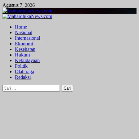
Skip
Agustus 7, 2026
to
content
Primary
Menu
Home
Nasional
Internasional
Ekonomi
Kesehatan
Hukum
Kebudayaan
Politik
Olah raga
Redaksi
Cari
untuk: