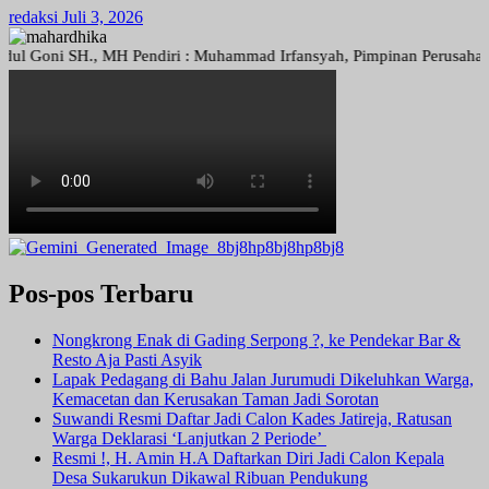
redaksi
Juli 3, 2026
ni SH., MH Pendiri : Muhammad Irfansyah, Pimpinan Perusahaan : Deni
Pos-pos Terbaru
Nongkrong Enak di Gading Serpong ?, ke Pendekar Bar &
Resto Aja Pasti Asyik
Lapak Pedagang di Bahu Jalan Jurumudi Dikeluhkan Warga,
Kemacetan dan Kerusakan Taman Jadi Sorotan
Suwandi Resmi Daftar Jadi Calon Kades Jatireja, Ratusan
Warga Deklarasi ‘Lanjutkan 2 Periode’
Resmi !, H. Amin H.A Daftarkan Diri Jadi Calon Kepala
Desa Sukarukun Dikawal Ribuan Pendukung