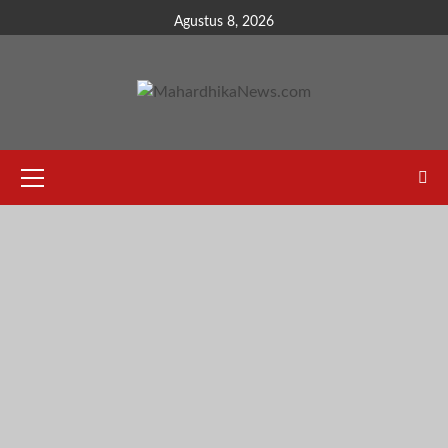
Skip
Agustus 8, 2026
to
content
Primary
Menu