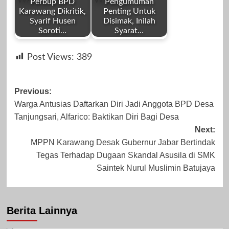
Perbup BPD
Pengumuman
Karawang Dikritik,
Penting Untuk
Syarif Husen
Disimak, Inilah
Soroti…
Syarat…
by
by
November 6,
Desember 24,
Post Views:
389
Redaksi
Redaksi
2023
2025
Post
Previous:
Warga Antusias Daftarkan Diri Jadi Anggota BPD Desa
navigation
Tanjungsari, Alfarico: Baktikan Diri Bagi Desa
Juni 30, 2026
Maret 27, 2026
Next:
MPPN Karawang Desak Gubernur Jabar Bertindak
Tegas Terhadap Dugaan Skandal Asusila di SMK
Saintek Nurul Muslimin Batujaya
Berita Lainnya