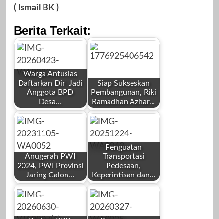
( Ismail BK )
Berita Terkait:
Warga Antusias
Daftarkan Diri Jadi
Siap Sukseskan
Anggota BPD
Pembangunan, Riki
Desa…
Ramadhan Azhar…
by
by
Redaksi
Redaksi
Penguatan
Anugerah PWI
Transportasi
2024, PWI Provinsi
Pedesaan,
Jaring Calon…
Keperintisan dan…
by
by
April 23, 2026
April 23, 2026
Redaksi
Redaksi