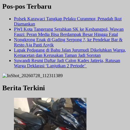
Pos-pos Terbaru
Polsek Karawaci Tangkap Pelaku Curanmor, Penadah Ikut
Diamankan
PWI Kota Tangerang Serahkan SK ke Kesbangpol, Wawan
Fauzi: Peran Media Bisa Berdampak Besar Hingga Fatal
Nongkrong Enak di Gading Serpong ?, ke Pendekar Bar &
Resto Aja Pasti Asyik
Lapak Pedagang di Bahu Jalan Jurumudi Dikeluhkan Warga,
Kemacetan dan Kerusakan Taman Jadi Sorotan
Suwandi Resmi Daftar Jadi Calon Kades Jatireja, Ratusan
Warga Deklarasi ‘Lanjutkan 2 Periode’
Berita Terkini