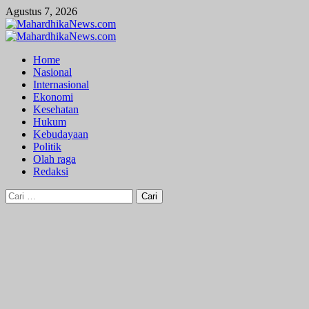
Skip
Agustus 7, 2026
to
content
Primary
Menu
Home
Nasional
Internasional
Ekonomi
Kesehatan
Hukum
Kebudayaan
Politik
Olah raga
Redaksi
Cari
untuk: