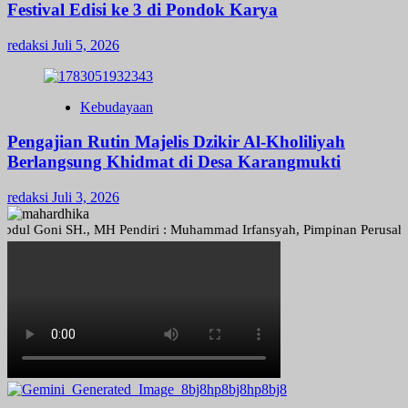
Festival Edisi ke 3 di Pondok Karya
redaksi
Juli 5, 2026
Kebudayaan
Pengajian Rutin Majelis Dzikir Al-Kholiliyah
Berlangsung Khidmat di Desa Karangmukti
redaksi
Juli 3, 2026
Goni SH., MH Pendiri : Muhammad Irfansyah, Pimpinan Perusahaan : Den