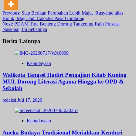
Post
Previous:
Siap Berikan Perubahan Lebih Maju, Rusyanto alias
Buluk, Maju Jadi Cakades Pasir Gombong
navigation
Next:
PDAM Tirta Benteng Dorong Tangerang Raih Prestasi
Nasional, Ini Sebabnya
Berita Lainnya
Kebudayaan
Walikota Tangsel Hadiri Pengajian Kitab Kuning
MUI, Dorong Literasi Agama Hingga ke OPD &
Sekolah
redaksi
Juli 17, 2026
Kebudayaan
Aneka Budaya Tradisional Meriahkan Kenduri