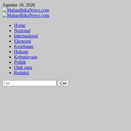
Skip
Agustus 10, 2026
to
content
Primary
Menu
Home
Nasional
Internasional
Ekonomi
Kesehatan
Hukum
Kebudayaan
Politik
Olah raga
Redaksi
Cari
untuk: