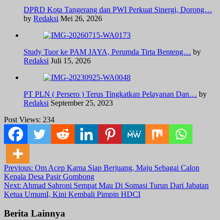
DPRD Kota Tangerang dan PWI Perkuat Sinergi, Dorong…
by
Redaksi
Mei 26, 2026
Study Tuor ke PAM JAYA, Perumda Tirta Benteng…
by
Redaksi
Juli 15, 2026
PT PLN ( Persero ) Terus Tingkatkan Pelayanan Dan…
by
Redaksi
September 25, 2023
Post Views:
234
Post
Previous:
Om Acep Karna Siap Berjuang, Maju Sebagai Calon
Kepala Desa Pasir Gombong
navigation
Next:
Ahmad Sahroni Sempat Mau Di Somasi Turun Dari Jabatan
Ketua UmumI, Kini Kembali Pimpin HDCI
Berita Lainnya