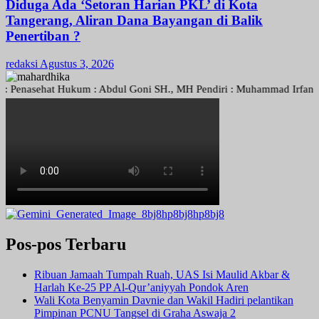
Diduga Ada ‘Setoran Harian PKL’ di Kota
Tangerang, Aliran Dana Bayangan di Balik
Penertiban ?
redaksi
Agustus 3, 2026
asehat Hukum : Abdul Goni SH., MH Pendiri : Muhammad Irfansyah, Pim
Pos-pos Terbaru
Ribuan Jamaah Tumpah Ruah, UAS Isi Maulid Akbar &
Harlah Ke-25 PP Al-Qur’aniyyah Pondok Aren
Wali Kota Benyamin Davnie dan Wakil Hadiri pelantikan
Pimpinan PCNU Tangsel di Graha Aswaja 2