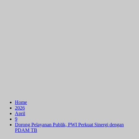
Home
2026
April
9
Dorong Pelayanan Publik, PWI Perkuat Sinergi dengan
PDAM TB