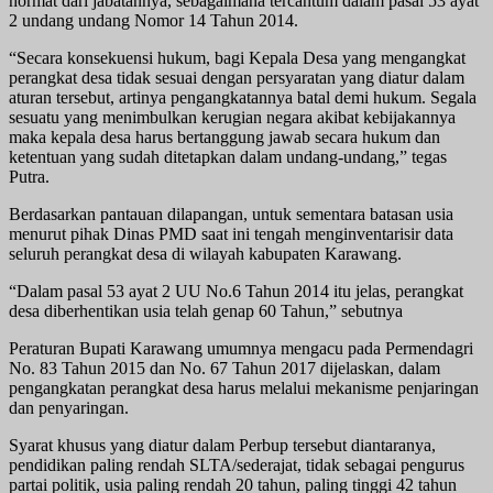
hormat dari jabatannya, sebagaimana tercantum dalam pasal 53 ayat
2 undang undang Nomor 14 Tahun 2014.
“Secara konsekuensi hukum, bagi Kepala Desa yang mengangkat
perangkat desa tidak sesuai dengan persyaratan yang diatur dalam
aturan tersebut, artinya pengangkatannya batal demi hukum. Segala
sesuatu yang menimbulkan kerugian negara akibat kebijakannya
maka kepala desa harus bertanggung jawab secara hukum dan
ketentuan yang sudah ditetapkan dalam undang-undang,” tegas
Putra.
Berdasarkan pantauan dilapangan, untuk sementara batasan usia
menurut pihak Dinas PMD saat ini tengah menginventarisir data
seluruh perangkat desa di wilayah kabupaten Karawang.
“Dalam pasal 53 ayat 2 UU No.6 Tahun 2014 itu jelas, perangkat
desa diberhentikan usia telah genap 60 Tahun,” sebutnya
Peraturan Bupati Karawang umumnya mengacu pada Permendagri
No. 83 Tahun 2015 dan No. 67 Tahun 2017 dijelaskan, dalam
pengangkatan perangkat desa harus melalui mekanisme penjaringan
dan penyaringan.
Syarat khusus yang diatur dalam Perbup tersebut diantaranya,
pendidikan paling rendah SLTA/sederajat, tidak sebagai pengurus
partai politik, usia paling rendah 20 tahun, paling tinggi 42 tahun