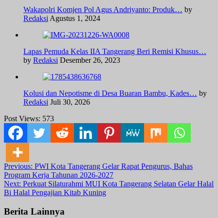
Wakapolri Komjen Pol Agus Andriyanto: Produk…
by
Redaksi
Agustus 1, 2024
Lapas Pemuda Kelas IIA Tangerang Beri Remisi Khusus…
by
Redaksi
Desember 26, 2023
Kolusi dan Nepotisme di Desa Buaran Bambu, Kades…
by
Redaksi
Juli 30, 2026
Post Views:
573
Post
Previous:
PWI Kota Tangerang Gelar Rapat Pengurus, Bahas
Program Kerja Tahunan 2026-2027
navigation
Next:
Perkuat Silaturahmi MUI Kota Tangerang Selatan Gelar Halal
Bi Halal Pengajian Kitab Kuning
Berita Lainnya