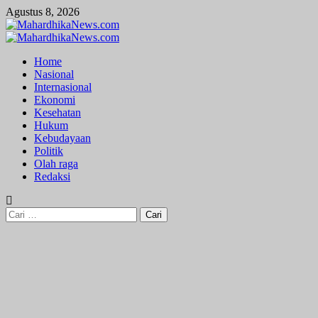
Skip
Agustus 8, 2026
to
content
Primary
Menu
Home
Nasional
Internasional
Ekonomi
Kesehatan
Hukum
Kebudayaan
Politik
Olah raga
Redaksi
Cari
untuk: