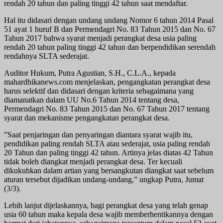
rendah 20 tahun dan paling tinggi 42 tahun saat mendaftar.
Hal itu didasari dengan undang undang Nomor 6 tahun 2014 Pasal
51 ayat 1 huruf B dan Permendagri No. 83 Tahun 2015 dan No. 67
Tahun 2017 bahwa syarat menjadi perangkat desa usia paling
rendah 20 tahun paling tinggi 42 tahun dan berpendidikan serendah
rendahnya SLTA sederajat.
Auditor Hukum, Putra Agustian, S.H., C.L.A., kepada
mahardhikanews.com menjelaskan, pengangkatan perangkat desa
harus selektif dan didasari dengan kriteria sebagaimana yang
diamanatkan dalam UU No.6 Tahun 2014 tentang desa,
Permendagri No. 83 Tahun 2015 dan No. 67 Tahun 2017 tentang
syarat dan mekanisme pengangkatan perangkat desa.
”Saat penjaringan dan penyaringan diantara syarat wajib itu,
pendidikan paling rendah SLTA atau sederajat, usia paling rendah
20 Tahun dan paling tinggi 42 tahun. Artinya jelas diatas 42 Tahun
tidak boleh diangkat menjadi perangkat desa. Ter kecuali
dikukuhkan dalam artian yang bersangkutan diangkat saat sebelum
aturan tersebut dijadikan undang-undang,” ungkap Putra, Jumat
(3/3).
Lebih lanjut dijelaskannya, bagi perangkat desa yang telah genap
usia 60 tahun maka kepala desa wajib memberhentikannya dengan