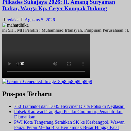
Pilkades Sukajaya 2026: H. Amang Suryaman
Daftar, Warga Kp. Ceger Kompak Dukung
redaksi
Agustus 5, 2026
., MH Pendiri : Muhammad Irfansyah, Pimpinan Perusahaan : Deni Arie
Pos-pos Terbaru
750 Tramadol dan 1.035 Hexymer Disita Polisi di Neglasari
Polsek Karawaci Tangkap Pelaku Curanmor, Penadah Ikut
Diamankan
PWI Kota Tangerang Serahkan SK ke Kesbangpol, Wawan
Fauzi: Peran Media Bisa Berdampak Besar Hingga Fatal