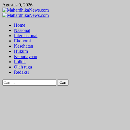
Skip
Agustus 9, 2026
to
content
Primary
Menu
Home
Nasional
Internasional
Ekonomi
Kesehatan
Hukum
Kebudayaan
Politik
Olah raga
Redaksi
Cari
untuk: