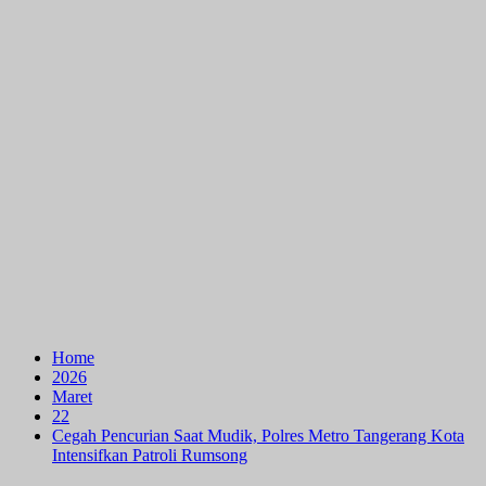
Home
2026
Maret
22
Cegah Pencurian Saat Mudik, Polres Metro Tangerang Kota
Intensifkan Patroli Rumsong