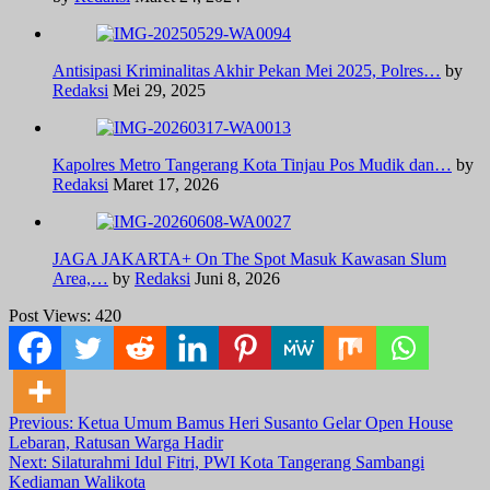
Antisipasi Kriminalitas Akhir Pekan Mei 2025, Polres…
by
Redaksi
Mei 29, 2025
Kapolres Metro Tangerang Kota Tinjau Pos Mudik dan…
by
Redaksi
Maret 17, 2026
JAGA JAKARTA+ On The Spot Masuk Kawasan Slum
Area,…
by
Redaksi
Juni 8, 2026
Post Views:
420
Post
Previous:
Ketua Umum Bamus Heri Susanto Gelar Open House
Lebaran, Ratusan Warga Hadir
navigation
Next:
Silaturahmi Idul Fitri, PWI Kota Tangerang Sambangi
Kediaman Walikota