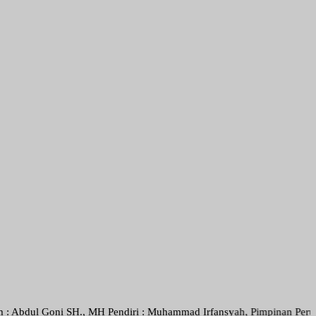
oni SH., MH Pendiri : Muhammad Irfansyah, Pimpinan Perusahaan : Den