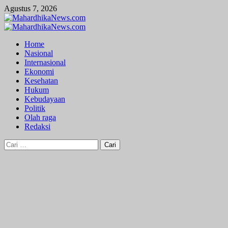
Skip
Agustus 7, 2026
to
content
Primary
Menu
Home
Nasional
Internasional
Ekonomi
Kesehatan
Hukum
Kebudayaan
Politik
Olah raga
Redaksi
Cari
untuk: