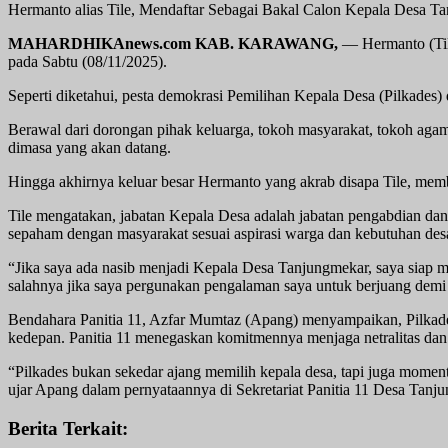
Hermanto alias Tile, Mendaftar Sebagai Bakal Calon Kepala Desa T
MAHARDHIKAnews.com KAB. KARAWANG,
— Hermanto (Til
pada Sabtu (08/11/2025).
Seperti diketahui, pesta demokrasi Pemilihan Kepala Desa (Pilkad
Berawal dari dorongan pihak keluarga, tokoh masyarakat, tokoh a
dimasa yang akan datang.
Hingga akhirnya keluar besar Hermanto yang akrab disapa Tile, mem
Tile mengatakan, jabatan Kepala Desa adalah jabatan pengabdian da
sepaham dengan masyarakat sesuai aspirasi warga dan kebutuhan des
“Jika saya ada nasib menjadi Kepala Desa Tanjungmekar, saya siap
salahnya jika saya pergunakan pengalaman saya untuk berjuang demi 
Bendahara Panitia 11, Azfar Mumtaz (Apang) menyampaikan, Pilkade
kedepan. Panitia 11 menegaskan komitmennya menjaga netralitas dan 
“Pilkades bukan sekedar ajang memilih kepala desa, tapi juga momen
ujar Apang dalam pernyataannya di Sekretariat Panitia 11 Desa Tanj
Berita Terkait: