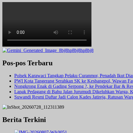
Pos-pos Terbaru
Polsek Karawaci Tangkap Pelaku Curanmor, Penadah Ikut Di
PWI Kota Tangerang Serahkan SK ke Kesbangpol, Wawan Fauz
Nongkrong Enak di Gading Serpong ?, ke Pendekar Bar & Rest
Lapak Pedagang di Bahu Jalan Jurumudi Dikeluhkan Warga, 
Suwandi Resmi Daftar Jadi Calon Kades Jatireja, Ratusan War
Berita Terkini