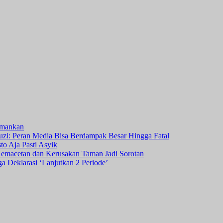
amankan
i: Peran Media Bisa Berdampak Besar Hingga Fatal
o Aja Pasti Asyik
Kemacetan dan Kerusakan Taman Jadi Sorotan
ga Deklarasi ‘Lanjutkan 2 Periode’