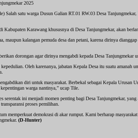
anjungmekar 2025
e) Salah satu warga Dusun Galian RT.01 RW.03 Desa Tanjungmekar, 
es) di Kabupaten Karawang khususnya di Desa Tanjungmekar, akan ber
gama, maupun kalangan pemuda desa dan petani, karena dirinya dian
berikan dorongan agar dirinya mengabdi kepada Desa Tanjungmekar unt
n kepedulian. Oleh karenanya, jabatan Kepala Desa itu suatu amanah
a.
 mengabdikan diri untuk masyarakat. Berbekal sebagai Kepala Urusan 
kepentingan warga nantinya,” ucap Tile.
s serentak ini menjadi momen penting bagi Desa Tanjungmekar, yang
transparansi proses pemilihan.
tum memperkuat demokrasi di akar rumput. Kami berharap masyarakat d
ungmekar.
(D-Hunter)