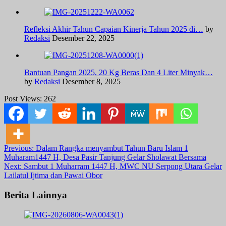
Refleksi Akhir Tahun Capaian Kinerja Tahun 2025 di…
by
Redaksi
Desember 22, 2025
Bantuan Pangan 2025, 20 Kg Beras Dan 4 Liter Minyak…
by
Redaksi
Desember 8, 2025
Post Views:
262
Post
Previous:
Dalam Rangka menyambut Tahun Baru Islam 1
Muharam1447 H, Desa Pasir Tanjung Gelar Sholawat Bersama
navigation
Next:
Sambut 1 Muharram 1447 H, MWC NU Serpong Utara Gelar
Lailatul Ijtima dan Pawai Obor
Berita Lainnya