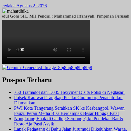
redaksi
Agustus 2, 2026
Goni SH., MH Pendiri : Muhammad Irfansyah, Pimpinan Perusahaan : Den
Pos-pos Terbaru
750 Tramadol dan 1.035 Hexymer Disita Polisi di Neglasari
Polsek Karawaci Tangkap Pelaku Curanmor, Penadah Ikut
Diamankan
PWI Kota Tangerang Serahkan SK ke Kesbangpol, Wawan
Fauzi: Peran Media Bisa Berdampak Besar Hingga Fatal
Nongkrong Enak di Gading Serpong ?, ke Pendekar Bar &
Resto Aja Pasti Asyik
Lapak Pedagang di Bahu Jalan Jurumudi Dikeluhkan Warga,