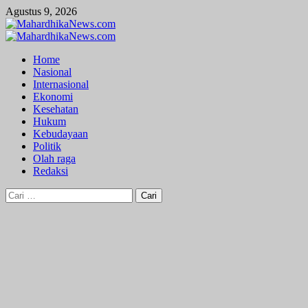
Skip
Agustus 9, 2026
to
content
Primary
Menu
Home
Nasional
Internasional
Ekonomi
Kesehatan
Hukum
Kebudayaan
Politik
Olah raga
Redaksi
Cari
untuk: