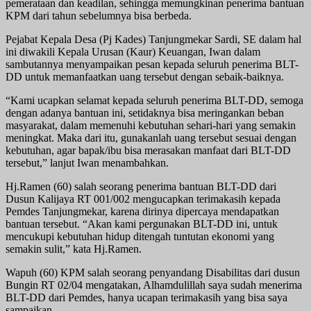
pemerataan dan keadilan, sehingga memungkinan penerima bantuan
KPM dari tahun sebelumnya bisa berbeda.
Pejabat Kepala Desa (Pj Kades) Tanjungmekar Sardi, SE dalam hal
ini diwakili Kepala Urusan (Kaur) Keuangan, Iwan dalam
sambutannya menyampaikan pesan kepada seluruh penerima BLT-
DD untuk memanfaatkan uang tersebut dengan sebaik-baiknya.
“Kami ucapkan selamat kepada seluruh penerima BLT-DD, semoga
dengan adanya bantuan ini, setidaknya bisa meringankan beban
masyarakat, dalam memenuhi kebutuhan sehari-hari yang semakin
meningkat. Maka dari itu, gunakanlah uang tersebut sesuai dengan
kebutuhan, agar bapak/ibu bisa merasakan manfaat dari BLT-DD
tersebut,” lanjut Iwan menambahkan.
Hj.Ramen (60) salah seorang penerima bantuan BLT-DD dari
Dusun Kalijaya RT 001/002 mengucapkan terimakasih kepada
Pemdes Tanjungmekar, karena dirinya dipercaya mendapatkan
bantuan tersebut. “Akan kami pergunakan BLT-DD ini, untuk
mencukupi kebutuhan hidup ditengah tuntutan ekonomi yang
semakin sulit,” kata Hj.Ramen.
Wapuh (60) KPM salah seorang penyandang Disabilitas dari dusun
Bungin RT 02/04 mengatakan, Alhamdulillah saya sudah menerima
BLT-DD dari Pemdes, hanya ucapan terimakasih yang bisa saya
sampaikan.