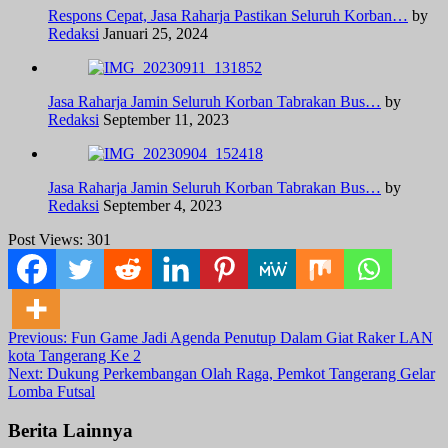
Respons Cepat, Jasa Raharja Pastikan Seluruh Korban…
by
Redaksi
Januari 25, 2024
Jasa Raharja Jamin Seluruh Korban Tabrakan Bus…
by
Redaksi
September 11, 2023
Jasa Raharja Jamin Seluruh Korban Tabrakan Bus…
by
Redaksi
September 4, 2023
Post Views:
301
Post
Previous:
Fun Game Jadi Agenda Penutup Dalam Giat Raker LAN
kota Tangerang Ke 2
navigation
Next:
Dukung Perkembangan Olah Raga, Pemkot Tangerang Gelar
Lomba Futsal
Berita Lainnya