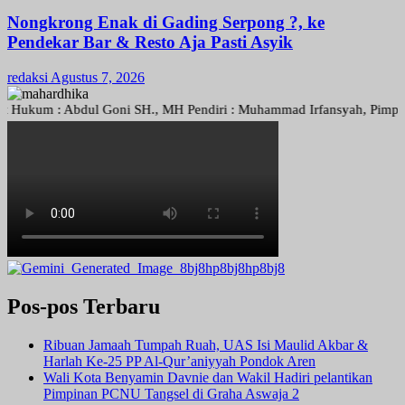
Nongkrong Enak di Gading Serpong ?, ke
Pendekar Bar & Resto Aja Pasti Asyik
redaksi
Agustus 7, 2026
um : Abdul Goni SH., MH Pendiri : Muhammad Irfansyah, Pimpinan Peru
Pos-pos Terbaru
Ribuan Jamaah Tumpah Ruah, UAS Isi Maulid Akbar &
Harlah Ke-25 PP Al-Qur’aniyyah Pondok Aren
Wali Kota Benyamin Davnie dan Wakil Hadiri pelantikan
Pimpinan PCNU Tangsel di Graha Aswaja 2