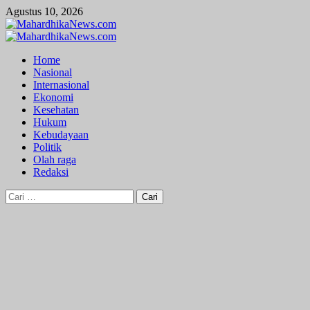
Skip
Agustus 10, 2026
to
content
Primary
Menu
Home
Nasional
Internasional
Ekonomi
Kesehatan
Hukum
Kebudayaan
Politik
Olah raga
Redaksi
Cari
untuk: