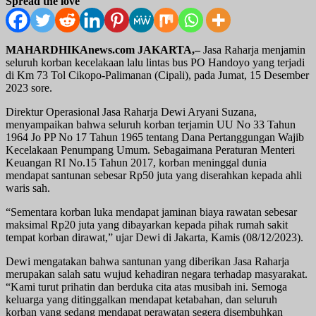
Spread the love
MAHARDHIKAnews.com JAKARTA,–
Jasa Raharja menjamin
seluruh korban kecelakaan lalu lintas bus PO Handoyo yang terjadi
di Km 73 Tol Cikopo-Palimanan (Cipali), pada Jumat, 15 Desember
2023 sore.
Direktur Operasional Jasa Raharja Dewi Aryani Suzana,
menyampaikan bahwa seluruh korban terjamin UU No 33 Tahun
1964 Jo PP No 17 Tahun 1965 tentang Dana Pertanggungan Wajib
Kecelakaan Penumpang Umum. Sebagaimana Peraturan Menteri
Keuangan RI No.15 Tahun 2017, korban meninggal dunia
mendapat santunan sebesar Rp50 juta yang diserahkan kepada ahli
waris sah.
“Sementara korban luka mendapat jaminan biaya rawatan sebesar
maksimal Rp20 juta yang dibayarkan kepada pihak rumah sakit
tempat korban dirawat,” ujar Dewi di Jakarta, Kamis (08/12/2023).
Dewi mengatakan bahwa santunan yang diberikan Jasa Raharja
merupakan salah satu wujud kehadiran negara terhadap masyarakat.
“Kami turut prihatin dan berduka cita atas musibah ini. Semoga
keluarga yang ditinggalkan mendapat ketabahan, dan seluruh
korban yang sedang mendapat perawatan segera disembuhkan