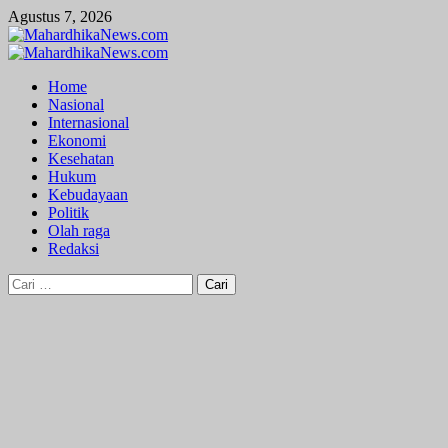
Skip
Agustus 7, 2026
to
content
Primary
Menu
Home
Nasional
Internasional
Ekonomi
Kesehatan
Hukum
Kebudayaan
Politik
Olah raga
Redaksi
Cari
untuk: