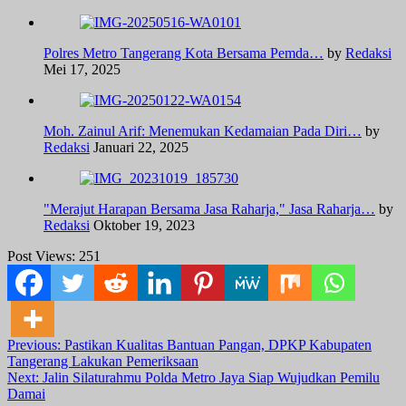
Polres Metro Tangerang Kota Bersama Pemda…
by
Redaksi
Mei 17, 2025
Moh. Zainul Arif: Menemukan Kedamaian Pada Diri…
by
Redaksi
Januari 22, 2025
"Merajut Harapan Bersama Jasa Raharja," Jasa Raharja…
by
Redaksi
Oktober 19, 2023
Post Views:
251
Post
Previous:
Pastikan Kualitas Bantuan Pangan, DPKP Kabupaten
Tangerang Lakukan Pemeriksaan
navigation
Next:
Jalin Silaturahmu Polda Metro Jaya Siap Wujudkan Pemilu
Damai