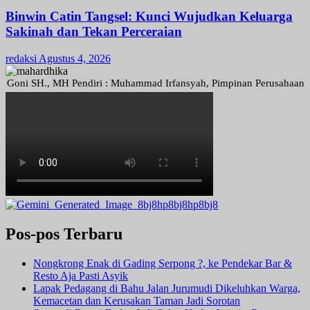
Binwin Catin Tangsel: Kunci Wujudkan Keluarga
Sakinah dan Tekan Perceraian
redaksi
Agustus 4, 2026
SH., MH Pendiri : Muhammad Irfansyah, Pimpinan Perusahaan : Deni Ar
Pos-pos Terbaru
Nongkrong Enak di Gading Serpong ?, ke Pendekar Bar &
Resto Aja Pasti Asyik
Lapak Pedagang di Bahu Jalan Jurumudi Dikeluhkan Warga,
Kemacetan dan Kerusakan Taman Jadi Sorotan