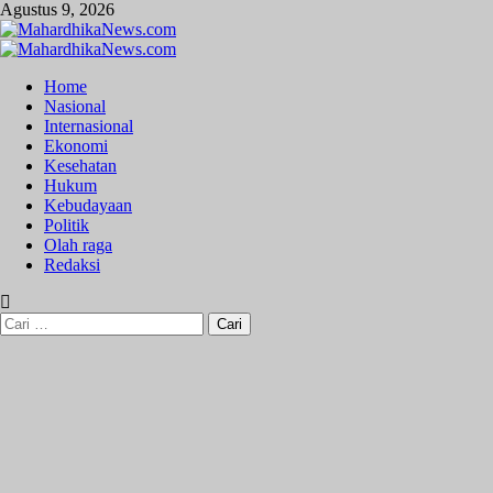
Skip
Agustus 9, 2026
to
content
Primary
Menu
Home
Nasional
Internasional
Ekonomi
Kesehatan
Hukum
Kebudayaan
Politik
Olah raga
Redaksi
Cari
untuk: