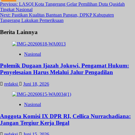
Post
Previous:
LASQI Kota Tangerang Gelar Pemilihan Duta Qasidah
Tingkat Nasional
navigation
Next:
Pastikan Kualitas Bantuan Pangan, DPKP Kabupaten
September 18, 2023
November 26, 2023
Tangerang Lakukan Pemeriksaan
Berita Lainnya
Nasional
Polemik Dugaan Ijazah Jokowi, Pengamat Hukum:
Penyelesaian Harus Melalui Jalur Pengadilan
redaksi
Juni 18, 2026
Nasional
Anggota Komisi IX DPR RI, Cellica Nurrachadiana:
Jangan Tergiur Kerja Ilegal
redaksi
Juni 15, 2026