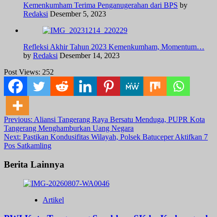
Kemenkumham Terima Penganugerahan dari BPS
by
Redaksi
Desember 5, 2023
Refleksi Akhir Tahun 2023 Kemenkumham, Momentum…
by
Redaksi
Desember 14, 2023
Post Views:
252
Post
Previous:
Aliansi Tangerang Raya Bersatu Menduga, PUPR Kota
Tangerang Menghamburkan Uang Negara
navigation
Next:
Pastikan Kondusifitas Wilayah, Polsek Batuceper Aktifkan 7
Pos Satkamling
Berita Lainnya
Artikel