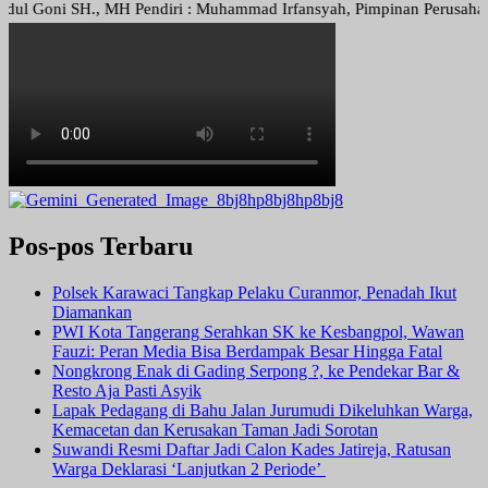
oni SH., MH Pendiri : Muhammad Irfansyah, Pimpinan Perusahaan : Den
Pos-pos Terbaru
Polsek Karawaci Tangkap Pelaku Curanmor, Penadah Ikut
Diamankan
PWI Kota Tangerang Serahkan SK ke Kesbangpol, Wawan
Fauzi: Peran Media Bisa Berdampak Besar Hingga Fatal
Nongkrong Enak di Gading Serpong ?, ke Pendekar Bar &
Resto Aja Pasti Asyik
Lapak Pedagang di Bahu Jalan Jurumudi Dikeluhkan Warga,
Kemacetan dan Kerusakan Taman Jadi Sorotan
Suwandi Resmi Daftar Jadi Calon Kades Jatireja, Ratusan
Warga Deklarasi ‘Lanjutkan 2 Periode’