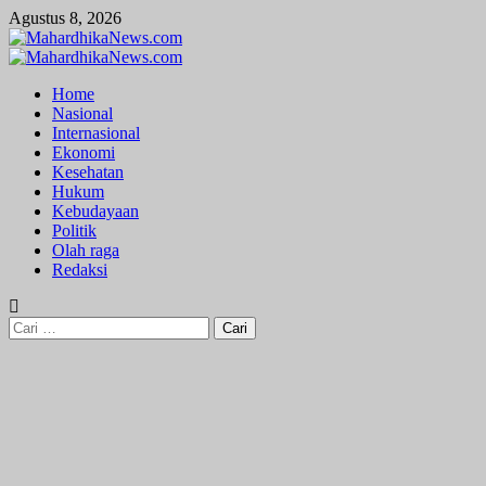
Skip
Agustus 8, 2026
to
content
Primary
Menu
Home
Nasional
Internasional
Ekonomi
Kesehatan
Hukum
Kebudayaan
Politik
Olah raga
Redaksi
Cari
untuk: