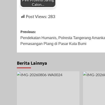
Calon…
by
Oktober 25, 2023
Oktober 17, 2023
Desemb
Post Views:
283
Redaksi
Post
Previous:
navigation
Pendekatan Humanis, Polresta Tangerang Amank
Pemasangan Plang di Pasar Kuta Bumi
November 6, 2023
Berita Lainnya