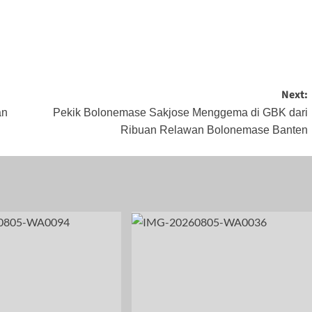
er 2, 2023
Maret 29, 2026
September 15,
2024
Next:
an
Pekik Bolonemase Sakjose Menggema di GBK dari
Ribuan Relawan Bolonemase Banten