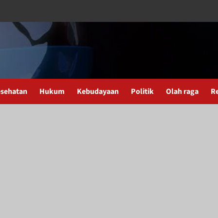
sehatan
Hukum
Kebudayaan
Politik
Olah raga
R