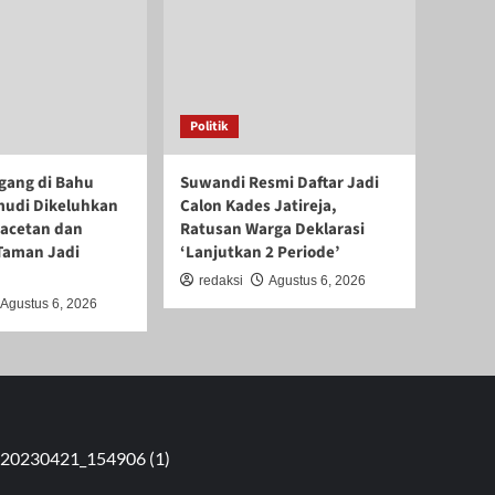
Politik
gang di Bahu
Suwandi Resmi Daftar Jadi
mudi Dikeluhkan
Calon Kades Jatireja,
acetan dan
Ratusan Warga Deklarasi
Taman Jadi
‘Lanjutkan 2 Periode’
redaksi
Agustus 6, 2026
Agustus 6, 2026
5 RW 09 Pondok Kacang Barat, Pondok Aren, Tangerang Selatan, 