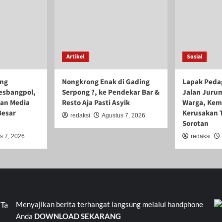
Artikel
Sosial
ang
Nongkrong Enak di Gading
Lapak Peda
esbangpol,
Serpong ?, ke Pendekar Bar &
Jalan Juru
ran Media
Resto Aja Pasti Asyik
Warga, Kem
Besar
Kerusakan 
redaksi
Agustus 7, 2026
Sorotan
s 7, 2026
redaksi
erang Banten Kavling Kinayungan 105. Jalan Kinayungan V RT 0
Menyajikan berita terhangat langsung melalui handphone
Anda
DOWNLOAD SEKARANG