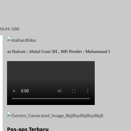
NUHI GBK
m : Abdul Goni SH., MH Pendiri : Muhammad Irfansyah, Pimpinan Perus
Pos-pos Terbaru