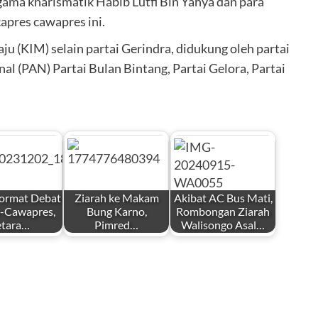
agama kharismatik Habib Lutfi Bin Yahya dan para
apres cawapres ini.
u (KIM) selain partai Gerindra, didukung oleh partai
al (PAN) Partai Bulan Bintang, Partai Gelora, Partai
ormat Debat
Ziarah ke Makam
Akibat AC Bus Mati,
-Cawapres,
Bung Karno,
Rombongan Ziarah
etara…
Pimred…
Walisongo Asal…
by
by
i
Redaksi
Redaksi