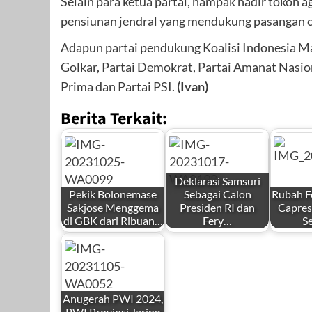
Selain para ketua partai, nampak hadir tokoh 
pensiunan jendral yang mendukung pasangan c
Adapun partai pendukung Koalisi Indonesia Maj
Golkar, Partai Demokrat, Partai Amanat Nasion
Prima dan Partai PSI.
(Ivan)
Berita Terkait:
Deklarasi Samsuri
Pekik Bolonemase
Sebagai Calon
Rubah F
Sakjose Menggema
Presiden RI dan
Capres
di GBK dari Ribuan…
Fery…
S
by
by
by
Redaksi
Redaksi
Redaks
Anugerah PWI 2024,
PWI Provinsi Jaring