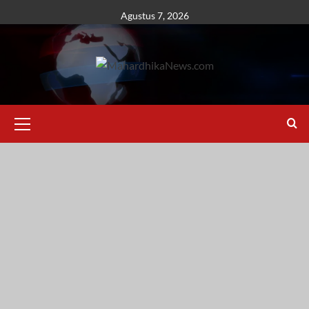
Skip
Agustus 7, 2026
to
content
Primary
Menu