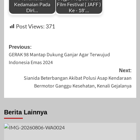
Kedamaian Pada
Film Festival ( JAFF )
Diri…
Ke - 18'…
by
by
Desember 8, 2023
September 25,
Post Views:
371
Redaksi
Redaksi
2023
Post
Previous:
GERAK 98 Mantap Dukung Ganjar Agar Terwujud
navigation
Indonesia Emas 2024
Januari 22, 2025
November 10,
Next:
Sianida Beterbangan Akibat Polusi Asap Kendaraan
2023
Bermotor Ganggu Kesehatan, Kenali Gejalanya
Berita Lainnya