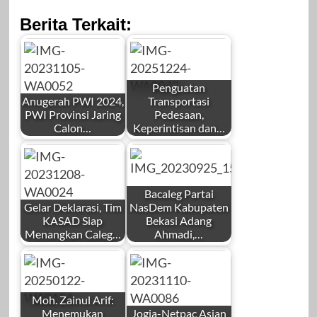
Berita Terkait:
Penguatan
Anugerah PWI 2024,
Transportasi
PWI Provinsi Jaring
Pedesaan,
Calon…
Keperintisan dan…
by
by
Redaksi
Redaksi
Bacaleg Partai
Gelar Deklarasi, Tim
NasDem Kabupaten
KASAD Siap
Bekasi Adang
Menangkan Caleg…
Ahmadi,…
by
by
November 6, 2023
Desember 24,
Redaksi
Redaksi
2025
Moh. Zainul Arif:
Menemukan
Jogja-Netpac Asian